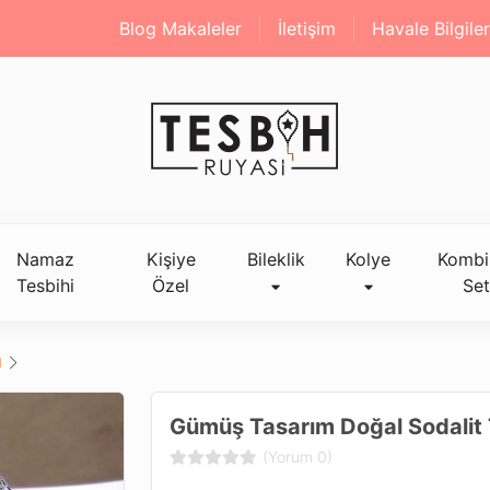
Blog Makaleler
İletişim
Havale Bilgiler
Namaz
Kişiye
Bileklik
Kolye
Kombi
Tesbihi
Özel
Set
ı
Gümüş Tasarım Doğal Sodalit 
(Yorum 0)