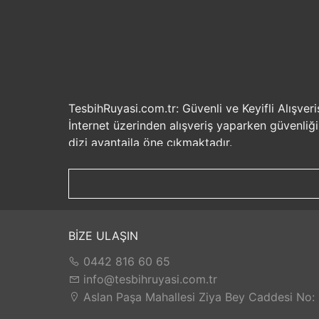
TesbihRuyasi.com.tr: Güvenli ve Keyifli Alışveri
İnternet üzerinden alışveriş yaparken güvenliğ
dizi avantajla öne çıkmaktadır.
Güvenilir Alışveriş Deneyimi: TesbihRuyasi.com.t
seçenekleri ile rahatça alışveriş yapabilirsiniz. 
Hızlı Kargo Hizmeti: Sipariş verdiğiniz ürünler
ürünlere kolaylıkla sahip olabilirsiniz. TesbihR
İade ve Değişim İmkanı: Memnuniyetsizlik dur
BİZE ULAŞIN
değilse, kolayca iade edebilir veya değişim yap
0442 816 60 65
Satış Sonrası Destek: TesbihRuyasi.com.tr, satın
yaşarsanız veya yardıma ihtiyacınız olursa, müşt
info@tesbihruyasi.com.tr
TesbihRuyasi.com.tr güvenli, hızlı ve müşteri od
Aslan Paşa Mahallesi Ziya Bey Caddesi No