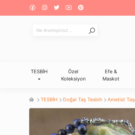
TESBİH
Özel
Efe &
Koleksiyon
Maskot
TESBİH
Doğal Taş Tesbih
Ametist Taş