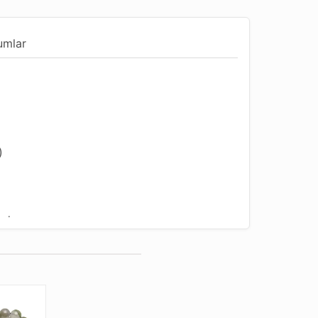
umlar
)
ndur
Uygun
u