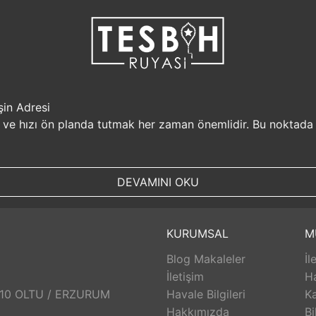
şin Adresi
i ve hızı ön planda tutmak her zaman önemlidir. Bu noktada
r, müşterilerine güvenilir bir alışveriş platformu sunar. Kiş
Sizin için değerli olan bilgilerin güvende olduğunu bilerek, alı
DEVAMINI OKU
, aynı gün kargolanarak size hızlı bir şekilde ulaştırılır. B
uyasi.com.tr, müşterilerinin zamanını önemser ve en hızlı şek
umunda TesbihRuyasi.com.tr,
iade
ve değişim imkanı sunar. 
KURUMSAL
M
abilirsiniz. Bu sayede alışveriş deneyiminizde herhangi bir r
Blog Makaleler
İl
 aldığınız ürünlerin arkasında durur ve satış sonrası destek s
eri hizmetleri ekibi size yardımcı olacaktır. Bu sayede alışv
İletişim
H
aklı bir alışveriş deneyimi sunar. Siz de bu avantajlardan yara
: 10 OLTU / ERZURUM
Havale Bilgileri
Ka
Hakkımızda
Bi