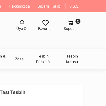
i
Hakkımızda
Sipariş Takibi
S.S.S.
0
Üye Ol
Favoriler
Sepetim
n &
Tesbih
Tesbih
Zaza
Püskülü
Kutusu
Taşı Tesbih