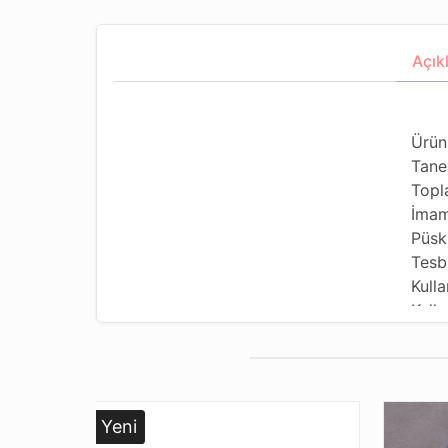
Açık
Ürün
Tane
Topl
İmam
Püsk
Tesb
Kulla
Kulla
Tesb
Dizi
Pake
Yeni