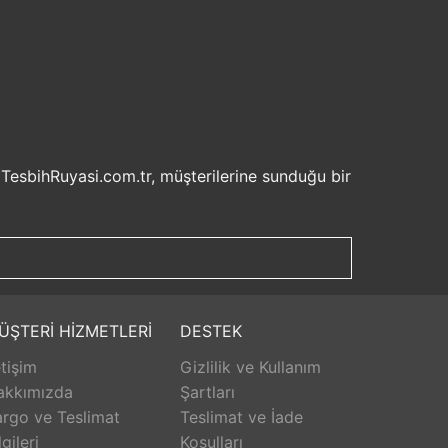
 TesbihRuyasi.com.tr, müşterilerine sunduğu bir
isel bilgilerinizin korunması ve güvenli ödeme
şveriş deneyiminizi keyifli hale getirebilirsiniz.
u sayede beklemek zorunda kalmadan istediğiniz
ilde ürünlerini teslim etmeyi amaçlar.
Aldığınız ürünü beğenmez veya istediğiniz gibi
ÜŞTERİ HİZMETLERİ
DESTEK
isk olmadan istediğiniz ürünü seçebilirsiniz.
etişim
Gizlilik ve Kullanım
unar. Ürünlerle ilgili herhangi bir sorun
erişinizin her aşamasında destek alabilirsiniz.
akkımızda
Şartları
rlanarak keyifli bir alışveriş yapabilirsiniz.
rgo ve Teslimat
Teslimat ve İade
lgileri
Koşulları