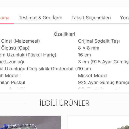
lama
Teslimat & Geri İade
Taksit Seçenekleri
Yor
Özellikleri
 Cinsi (Malzemesi)
Orijinal Sodalit Taşı
 Ölçüsü (Çap)
8 x 8 mm
am Uzunluk (Püskül Hariç)
16 cm
e Uzunluğu
3 cm (925 Ayar Gümüş
ül Uzunluğu (Değişiklik Gösterebilir)
10 cm
ih Modeli
Misket Model
nılan Püskül
925 Ayar Gümüş Kamçı
nım Özelliği
Günlük Kullanıma Uygu
ihi Çekme Özelliği
Çiftli ve Tekli Çekime 
İLGILI ÜRÜNLER
ldiği Malzeme
Dayanıklı Tesbih İpi
tleme ve Gönderim Şekli
Dayanıklı Tesbih Kutus