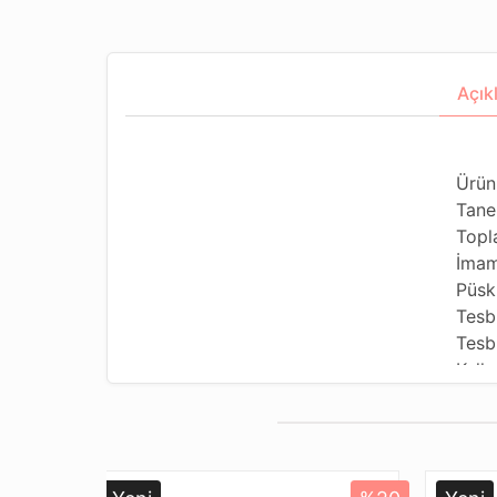
Açık
Ürün
Tane
Topl
İmam
Püsk
Tesb
Tesbi
Kulla
Kulla
Tesb
Dizi
Pake