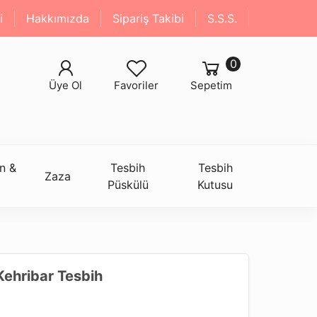
i
Hakkımızda
Sipariş Takibi
S.S.S.
0
Üye Ol
Favoriler
Sepetim
n &
Tesbih
Tesbih
Zaza
Püskülü
Kutusu
Kehribar Tesbih