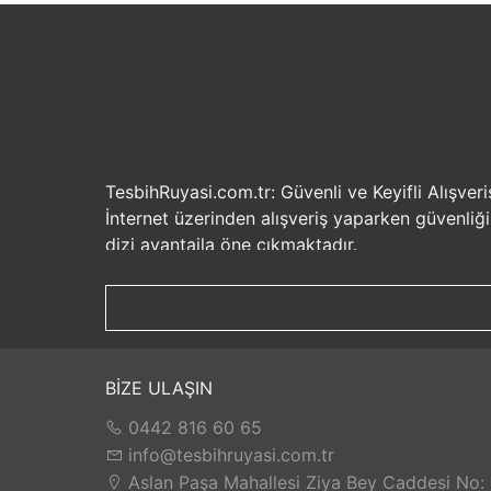
TesbihRuyasi.com.tr: Güvenli ve Keyifli Alışveri
İnternet üzerinden alışveriş yaparken güvenliğ
dizi avantajla öne çıkmaktadır.
Güvenilir Alışveriş Deneyimi: TesbihRuyasi.com.t
seçenekleri ile rahatça alışveriş yapabilirsiniz. 
Hızlı Kargo Hizmeti: Sipariş verdiğiniz ürünler
ürünlere kolaylıkla sahip olabilirsiniz. TesbihR
İade ve Değişim İmkanı: Memnuniyetsizlik dur
BİZE ULAŞIN
değilse, kolayca iade edebilir veya değişim yap
0442 816 60 65
Satış Sonrası Destek: TesbihRuyasi.com.tr, satın
yaşarsanız veya yardıma ihtiyacınız olursa, müşt
info@tesbihruyasi.com.tr
TesbihRuyasi.com.tr güvenli, hızlı ve müşteri od
Aslan Paşa Mahallesi Ziya Bey Caddesi No