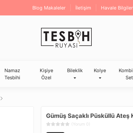
Blog Makaleler
İletişim
Havale Bilgiler
Namaz
Kişiye
Bileklik
Kolye
Kombi
Tesbihi
Özel
Set
Gümüş Saçaklı Püsküllü Ateş 
(Yorum 0)