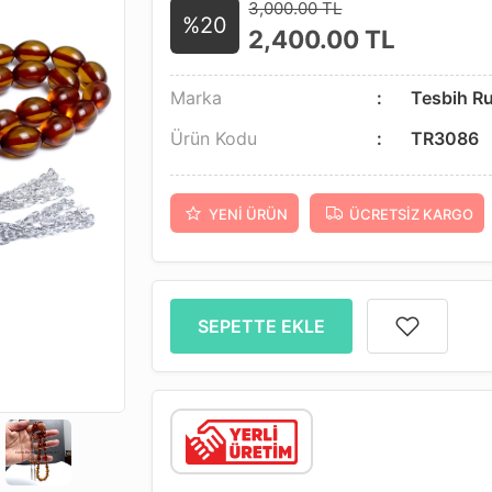
3,000.00 TL
%20
2,400.00
TL
Marka
Tesbih R
Ürün Kodu
TR3086
YENI ÜRÜN
ÜCRETSIZ KARGO
SEPETTE EKLE