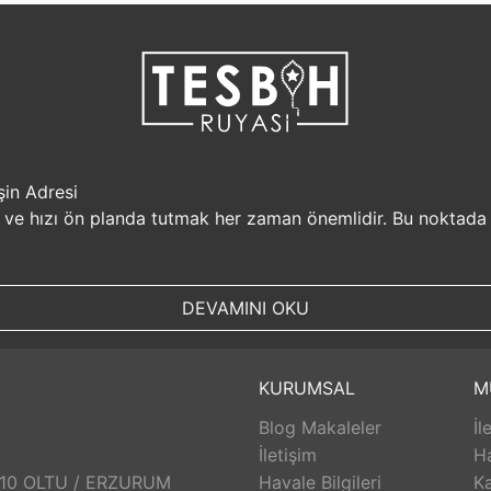
şin Adresi
i ve hızı ön planda tutmak her zaman önemlidir. Bu noktada
r, müşterilerine güvenilir bir alışveriş platformu sunar. Kiş
Sizin için değerli olan bilgilerin güvende olduğunu bilerek, alı
DEVAMINI OKU
, aynı gün kargolanarak size hızlı bir şekilde ulaştırılır. B
uyasi.com.tr, müşterilerinin zamanını önemser ve en hızlı şek
umunda TesbihRuyasi.com.tr,
iade
ve değişim imkanı sunar. 
KURUMSAL
M
abilirsiniz. Bu sayede alışveriş deneyiminizde herhangi bir r
Blog Makaleler
İl
 aldığınız ürünlerin arkasında durur ve satış sonrası destek s
eri hizmetleri ekibi size yardımcı olacaktır. Bu sayede alışv
İletişim
H
aklı bir alışveriş deneyimi sunar. Siz de bu avantajlardan yara
: 10 OLTU / ERZURUM
Havale Bilgileri
Ka