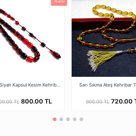
%20
Ürün Açıklaması
çek rengi resimlerde gösterilen renkten biraz farklı olabilir.
 alan bu ürünler, çeşitli renk ve şekillerde tasarlanmaktadır
niz.
nla renk alamaları ve elde daha güzel bir form yakalamaları
Ruyasi Dijital Mağazamızda Türkiye’nin Tesbih Markası tes
Kırmızı Siyah Kapsul Kesim Kehribar Tesbih
Sarı Sıkma Ateş Kehribar 
800.00 TL
720.00 
000.00 TL
900.00 TL