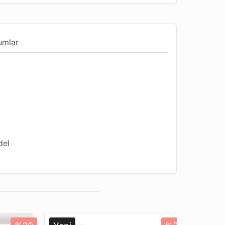
umlar
del
ndur
Uygun