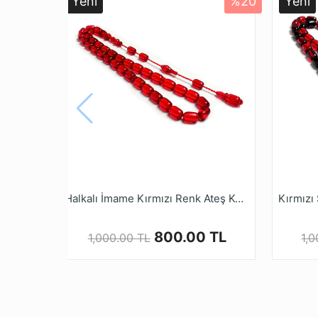
Yeni
%20
Yeni
* Farklı monitör ve ışık nedeniyle, öğenin ger
* Tesbih ustalarımızın ellerinde tesbih halini
mağazamız tesbihruyasi.com.tr de bulabilirsi
* Kehribar Tesbihler kullanımla beraber zama
* Kalite ve güvenden ödün vermeyen Tesbih 
alışveriş yapabilirsiniz.
Halkalı İmame Kırmızı Renk Ateş Kehribarı Tesbih
800.00 TL
1,000.00 TL
1,