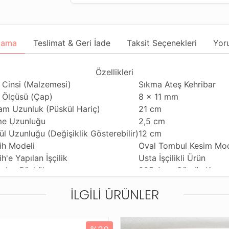
lama
Teslimat & Geri İade
Taksit Seçenekleri
Yor
Özellikleri
 Cinsi (Malzemesi)
Sıkma Ateş Kehribar
 Ölçüsü (Çap)
8 x 11 mm
am Uzunluk (Püskül Hariç)
21 cm
e Uzunluğu
2,5 cm
ül Uzunluğu (Değişiklik Gösterebilir)
12 cm
ih Modeli
Oval Tombul Kesim Mo
h'e Yapılan İşçilik
Usta İşçilikli Ürün
nılan Püskül
925 Ayar Gümüş Kamçı
nım Özelliği
Günlük Kullanıma Uygu
İLGILI ÜRÜNLER
ihi Çekme Özelliği
Çiftli ve Tekli Çekime 
ldiği Malzeme
Standart Tesbih İpi
tleme ve Gönderim Şekli
Standart Tesbih Kutusu