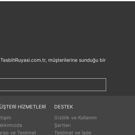
 TesbihRuyasi.com.tr, müşterilerine sunduğu bir
isel bilgilerinizin korunması ve güvenli ödeme
şveriş deneyiminizi keyifli hale getirebilirsiniz.
u sayede beklemek zorunda kalmadan istediğiniz
ilde ürünlerini teslim etmeyi amaçlar.
Aldığınız ürünü beğenmez veya istediğiniz gibi
ÜŞTERİ HİZMETLERİ
DESTEK
isk olmadan istediğiniz ürünü seçebilirsiniz.
etişim
Gizlilik ve Kullanım
unar. Ürünlerle ilgili herhangi bir sorun
erişinizin her aşamasında destek alabilirsiniz.
akkımızda
Şartları
rlanarak keyifli bir alışveriş yapabilirsiniz.
rgo ve Teslimat
Teslimat ve İade