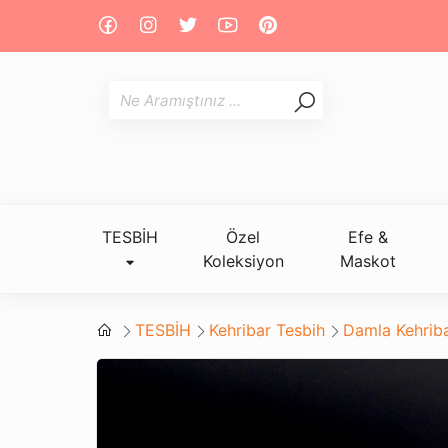
TESBİH
Özel
Efe &
Koleksiyon
Maskot
TESBİH
Kehribar Tesbih
Damla Kehrib