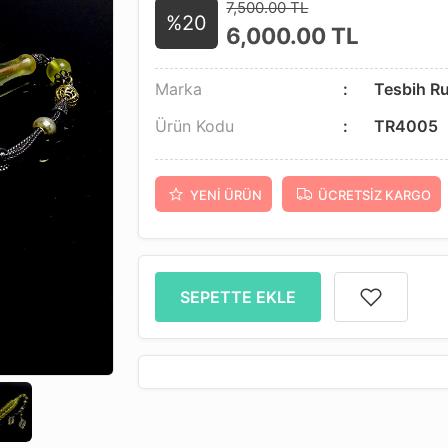
7,500.00 TL
%20
6,000.00
TL
Marka
Tesbih R
Ürün Kodu
TR4005
YENI ÜRÜN
ÜCRETSIZ KARGO
SEPETTE EKLE