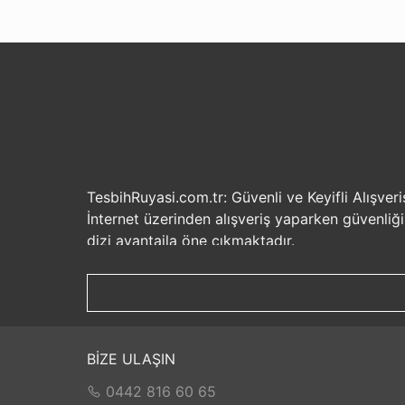
TesbihRuyasi.com.tr: Güvenli ve Keyifli Alışveri
İnternet üzerinden alışveriş yaparken güvenliğ
dizi avantajla öne çıkmaktadır.
Güvenilir Alışveriş Deneyimi: TesbihRuyasi.com.t
seçenekleri ile rahatça alışveriş yapabilirsiniz. 
Hızlı Kargo Hizmeti: Sipariş verdiğiniz ürünler
ürünlere kolaylıkla sahip olabilirsiniz. TesbihR
İade ve Değişim İmkanı: Memnuniyetsizlik dur
BİZE ULAŞIN
değilse, kolayca iade edebilir veya değişim yap
0442 816 60 65
Satış Sonrası Destek: TesbihRuyasi.com.tr, satın