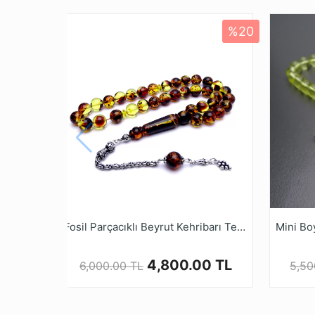
Tesbihi Çekme 
Dizildiği Malz
%20
Paketleme ve 
* Orijinal ‘’KEHRİBAR’’ Amber adıyla da bili
* Ağaç reçineleri kendilerini salgılayan ağa
boyunca, yüzlerce metre kalınlığa ulaşmış ta
KEHRİBAR'a dönüşmektedir.
* Günümüzde orijinal kehribar’ın bulunup işl
* Orijinal Kehribar insan sağlığı açısından şif
* Tesbih ustalarımızın ellerinde tesbih halin
de bulabilirsiniz.
* Kehribar Tesbihler kullanımla beraber zama
Fosil Parçacıklı Beyrut Kehribarı Tesbih
* Kalite ve güvenden ödün vermeyen Tesbih 
alışveriş yapabilirsiniz.
4,800.00 TL
6,000.00 TL
5,50