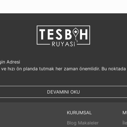
şin Adresi
i ve hızı ön planda tutmak her zaman önemlidir. Bu noktada
r, müşterilerine güvenilir bir alışveriş platformu sunar. Kiş
Sizin için değerli olan bilgilerin güvende olduğunu bilerek, alı
DEVAMINI OKU
, aynı gün kargolanarak size hızlı bir şekilde ulaştırılır. B
uyasi.com.tr, müşterilerinin zamanını önemser ve en hızlı şek
umunda TesbihRuyasi.com.tr,
iade
ve değişim imkanı sunar. 
KURUMSAL
M
abilirsiniz. Bu sayede alışveriş deneyiminizde herhangi bir r
Blog Makaleler
İl
 aldığınız ürünlerin arkasında durur ve satış sonrası destek s