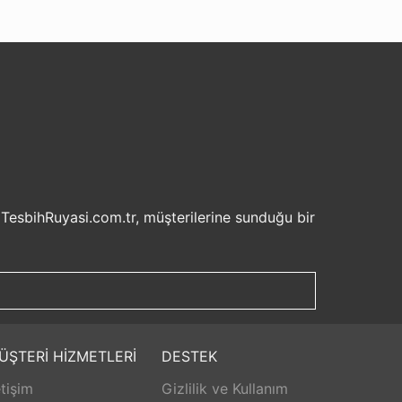
 TesbihRuyasi.com.tr, müşterilerine sunduğu bir
isel bilgilerinizin korunması ve güvenli ödeme
şveriş deneyiminizi keyifli hale getirebilirsiniz.
u sayede beklemek zorunda kalmadan istediğiniz
ilde ürünlerini teslim etmeyi amaçlar.
Aldığınız ürünü beğenmez veya istediğiniz gibi
ÜŞTERİ HİZMETLERİ
DESTEK
isk olmadan istediğiniz ürünü seçebilirsiniz.
etişim
Gizlilik ve Kullanım
unar. Ürünlerle ilgili herhangi bir sorun