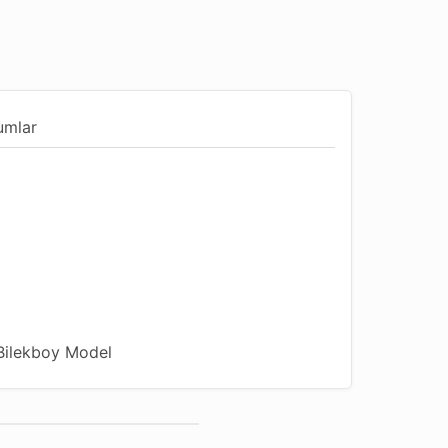
umlar
 Bilekboy Model