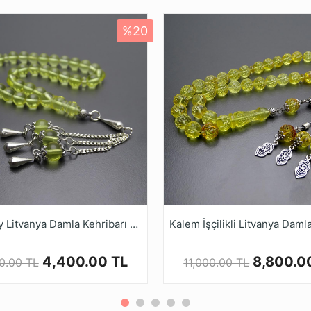
Özelliği
Tekli Çekime Uygun
eme
Standart Dayanıklı Tesbih İpi
%20
Gönderim Şekli
Standart Dayanıklı Tesbih Kutusu
Ürün Açıklaması
nen çam reçinesinden elde edilen kehribar oldukca hafif ve y
çla birlikte toprağa düşmeleri ve zamanla su yoluyla deniz 
bakaların altında kalan reçine, Geçen zaman içerisinde basın
enmesi oldukca azdır, Bu sebeble Kehribar çok değerlidir
alı taş olarak bilinmektedir. (ör. Bebeklerin diş çıkarmasına)
i alan bu ürünler, Çeşitli şekillerde tasarlanan tesbih model
nla renk alamaları ve elde daha güzel bir form yakalamaları
Mini Boy Litvanya Damla Kehribarı Tesbih
Ruyasi Dijital Mağazamızda Türkiye’nin Tesbih Markası tes
4,400.00 TL
8,800.0
0.00 TL
11,000.00 TL