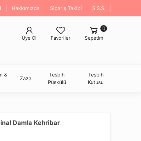
i
Hakkımızda
Sipariş Takibi
S.S.S.
0
Üye Ol
Favoriler
Sepetim
n &
Tesbih
Tesbih
Zaza
Püskülü
Kutusu
jinal Damla Kehribar