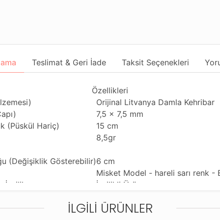
lama
Teslimat & Geri İade
Taksit Seçenekleri
Yor
Özellikleri
lzemesi)
Orijinal Litvanya Damla Kehribar
Çapı)
7,5 x 7,5 mm
k (Püskül Hariç)
15 cm
8,5gr
u (Değişiklik Gösterebilir)
6 cm
Misket Model - hareli sarı renk -
 İşçilik
İşçilikli Ürün
ül
925 Ayar Gümüş Kamçı
İLGILI ÜRÜNLER
ği
Günlük Kullanıma Uygundur