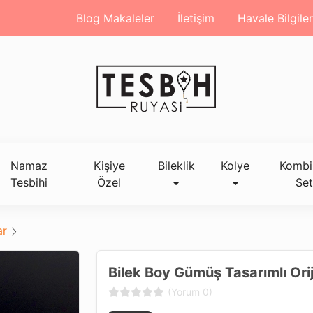
Blog Makaleler
İletişim
Havale Bilgiler
Namaz
Kişiye
Bileklik
Kolye
Kombi
Tesbihi
Özel
Set
ar
Bilek Boy Gümüş Tasarımlı Ori
(Yorum 0)