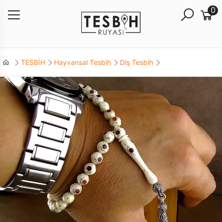
0
TESBİH
Hayvansal Tesbih
Diş Tesbih