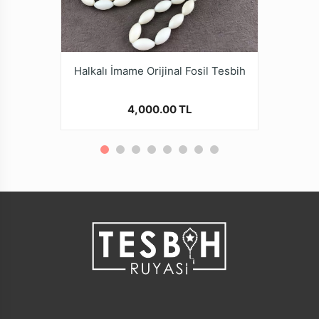
* Tamamen el emeği göz nuru işçiliği ile yapmış
olduğumuz tesbih modellerini, Kalite ve güvenden
ödün vermeyen Tesbih Ruyasi Dijital Mağazamızda
Türkiye’nin Tesbih Markası tesbihruyasi.com.tr
Güvencesiyle güvenle alışveriş yapabilirsiniz.
Halkalı İmame Orijinal Fosil Tesbih
4,000.00 TL