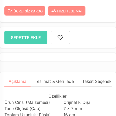
ÜCRETSIZ KARGO
HIZLI TESLIMAT
SEPETTE EKLE
Açıklama
Teslimat & Geri İade
Taksit Seçenekler
Özellikleri
Ürün Cinsi (Malzemesi)
Orijinal F. Dişi
Tane Ölçüsü (Çap)
7 x 7 mm
Toplam Uzunluk (Püskül
16 cm