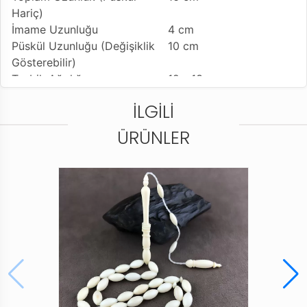
Hariç)
İmame Uzunluğu
4 cm
Püskül Uzunluğu (Değişiklik
10 cm
Gösterebilir)
Tesbih Ağırlığı
12 - 13 gr
Tesbih Modeli
Misket Model (Bilek
İLGILI
Boy)
Tesbih'e Yapılan İşçilik
1000 Ayar Gümüş ve
ÜRÜNLER
Mine İşleme
Kullanılan Püskül
925 Ayar Gümüş Kamçı
Kullanım Özelliği
Günlük Kullanıma
Uygundur
Tesbihi Çekme Özelliği
Çiftli ve Tekli Çekime
Uygun
Dizildiği Malzeme
Standart Tesbih İpi
Paketleme ve Gönderim Şekli
Dayanıklı Tesbih Kutusu
Ürün Açıklaması