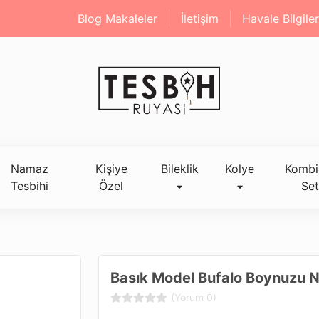
Blog Makaleler
İletişim
Havale Bilgiler
Namaz
Kişiye
Bileklik
Kolye
Kombi
Tesbihi
Özel
Set
Basık Model Bufalo Boynuzu 
(Yorum 0)