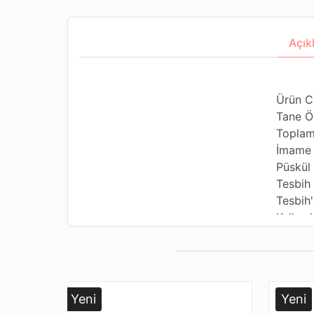
Açık
Ürün C
Tane Ö
Toplam
İmame 
Püskül 
Tesbih
Tesbih'
Kullanı
Kullanı
Tesbih
Dizild
Paketl
Yeni
Yeni