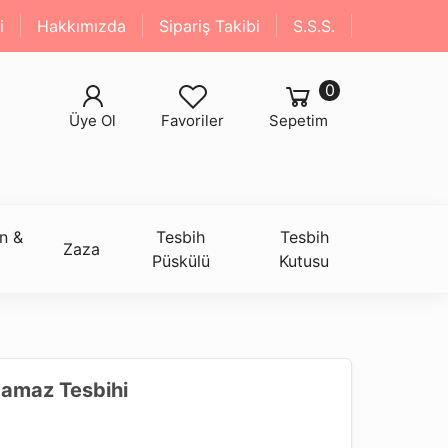
i
Hakkımızda
Sipariş Takibi
S.S.S.
0
Üye Ol
Favoriler
Sepetim
n &
Tesbih
Tesbih
Zaza
Püskülü
Kutusu
Namaz Tesbihi