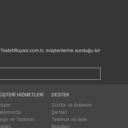
 TesbihRuyasi.com.tr, müşterilerine sunduğu bir
isel bilgilerinizin korunması ve güvenli ödeme
şveriş deneyiminizi keyifli hale getirebilirsiniz.
u sayede beklemek zorunda kalmadan istediğiniz
ilde ürünlerini teslim etmeyi amaçlar.
Aldığınız ürünü beğenmez veya istediğiniz gibi
ÜŞTERİ HİZMETLERİ
DESTEK
isk olmadan istediğiniz ürünü seçebilirsiniz.
etişim
Gizlilik ve Kullanım
unar. Ürünlerle ilgili herhangi bir sorun
erişinizin her aşamasında destek alabilirsiniz.
akkımızda
Şartları
rlanarak keyifli bir alışveriş yapabilirsiniz.
rgo ve Teslimat
Teslimat ve İade
lgileri
Koşulları