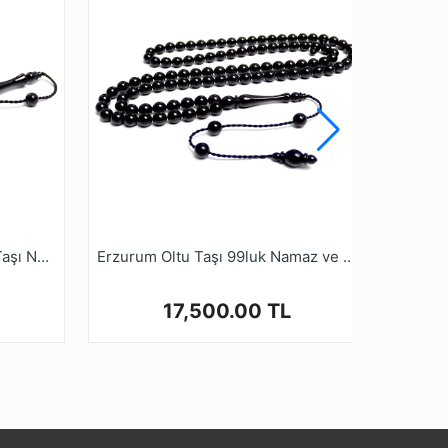
99 Dizi Hakiki Erzurum Oltu Taşı Namaz Tesbihi
Erzurum Oltu Taşı 99luk Namaz ve Zikir Tesbihi - Günlük Kullanıma Uygundur
17,500.00 TL