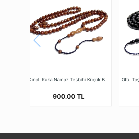
Kınalı Kuka Namaz Tesbihi Küçük Boy Üç Sayı 99lu
900.00 TL