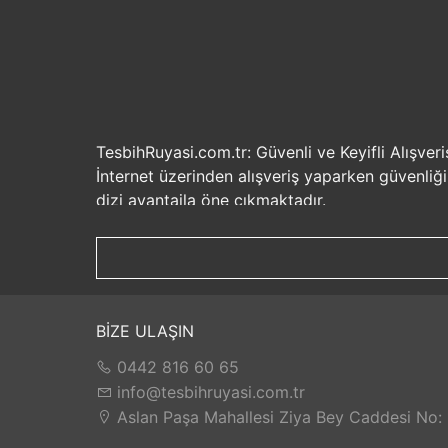
TesbihRuyasi.com.tr: Güvenli ve Keyifli Alışveri
İnternet üzerinden alışveriş yaparken güvenliğ
dizi avantajla öne çıkmaktadır.
Güvenilir Alışveriş Deneyimi: TesbihRuyasi.com.t
seçenekleri ile rahatça alışveriş yapabilirsiniz. 
Hızlı Kargo Hizmeti: Sipariş verdiğiniz ürünler
ürünlere kolaylıkla sahip olabilirsiniz. TesbihR
İade ve Değişim İmkanı: Memnuniyetsizlik dur
BİZE ULAŞIN
değilse, kolayca iade edebilir veya değişim yap
0442 816 60 65
Satış Sonrası Destek: TesbihRuyasi.com.tr, satın
yaşarsanız veya yardıma ihtiyacınız olursa, müşt
info@tesbihruyasi.com.tr
TesbihRuyasi.com.tr güvenli, hızlı ve müşteri od
Aslan Paşa Mahallesi Ziya Bey Caddesi No