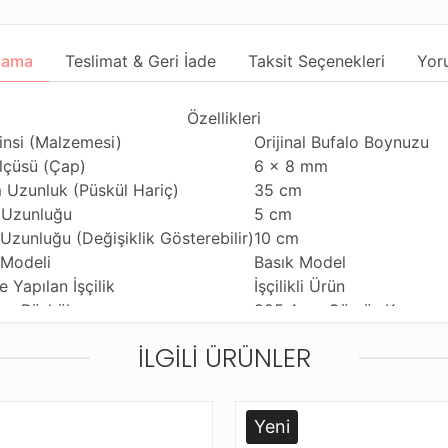
lama
Teslimat & Geri İade
Taksit Seçenekleri
Yor
Özellikleri
insi (Malzemesi)
Orijinal Bufalo Boynuzu
lçüsü (Çap)
6 x 8 mm
 Uzunluk (Püskül Hariç)
35 cm
Uzunluğu
5 cm
Uzunluğu (Değişiklik Gösterebilir)
10 cm
 Modeli
Basık Model
e Yapılan İşçilik
İşçilikli Ürün
lan Püskül
925 Ayar Gümüş Kamçı
m Özelliği
Günlük Kullanıma Uygund
İLGILI ÜRÜNLER
i Çekme Özelliği
Tekli Çekime Uygun
iği Malzeme
Standart Tesbih İpi
eme ve Gönderim Şekli
Standart Dayanıklı Tesbi
Yeni