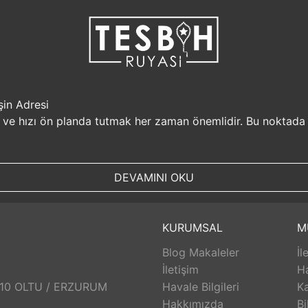
şin Adresi
i ve hızı ön planda tutmak her zaman önemlidir. Bu noktada
r, müşterilerine güvenilir bir alışveriş platformu sunar. Kiş
Sizin için değerli olan bilgilerin güvende olduğunu bilerek, alı
DEVAMINI OKU
, aynı gün kargolanarak size hızlı bir şekilde ulaştırılır. B
uyasi.com.tr, müşterilerinin zamanını önemser ve en hızlı şek
umunda TesbihRuyasi.com.tr,
iade
ve değişim imkanı sunar. 
KURUMSAL
M
abilirsiniz. Bu sayede alışveriş deneyiminizde herhangi bir r
Blog Makaleler
İl
 aldığınız ürünlerin arkasında durur ve satış sonrası destek s
eri hizmetleri ekibi size yardımcı olacaktır. Bu sayede alışv
İletişim
H
aklı bir alışveriş deneyimi sunar. Siz de bu avantajlardan yara
: 10 OLTU / ERZURUM
Havale Bilgileri
Ka
Hakkımızda
Bi