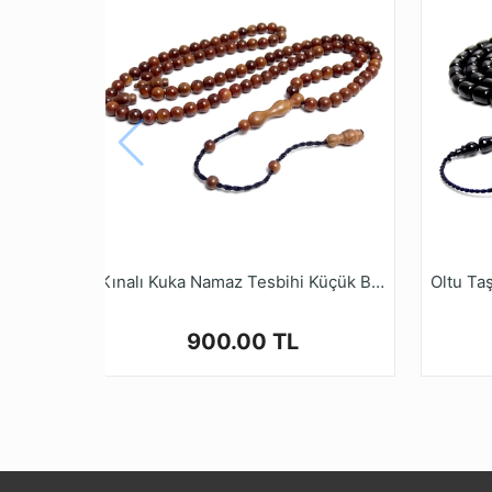
* Tamamen el emeği göz nuru işçiliği ile ya
Mağazamızda Türkiye’nin Tesbih Markası tesb
Kınalı Kuka Namaz Tesbihi Küçük Boy Üç Sayı 99lu
900.00 TL