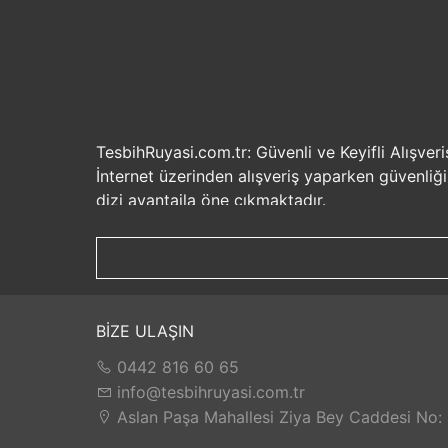
TesbihRuyasi.com.tr: Güvenli ve Keyifli Alışveri
İnternet üzerinden alışveriş yaparken güvenliğ
dizi avantajla öne çıkmaktadır.
Güvenilir Alışveriş Deneyimi: TesbihRuyasi.com.t
seçenekleri ile rahatça alışveriş yapabilirsiniz. 
Hızlı Kargo Hizmeti: Sipariş verdiğiniz ürünler
ürünlere kolaylıkla sahip olabilirsiniz. TesbihR
İade ve Değişim İmkanı: Memnuniyetsizlik dur
BİZE ULAŞIN
değilse, kolayca iade edebilir veya değişim yap
0442 816 60 65
Satış Sonrası Destek: TesbihRuyasi.com.tr, satın
yaşarsanız veya yardıma ihtiyacınız olursa, müşt
info@tesbihruyasi.com.tr
TesbihRuyasi.com.tr güvenli, hızlı ve müşteri od
Aslan Paşa Mahallesi Ziya Bey Caddesi No