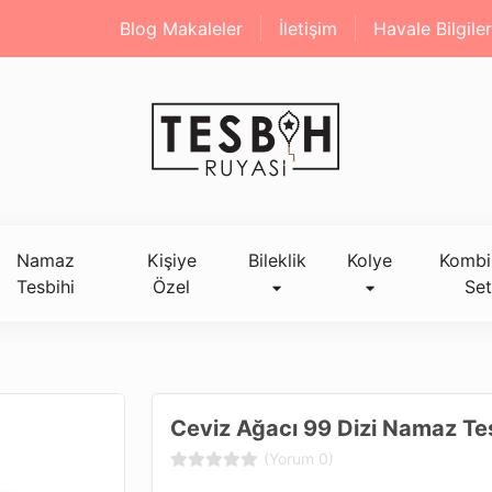
Blog Makaleler
İletişim
Havale Bilgiler
Namaz
Kişiye
Bileklik
Kolye
Kombi
Tesbihi
Özel
Set
Ceviz Ağacı 99 Dizi Namaz Te
(Yorum 0)