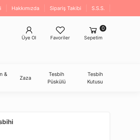
i
Hakkımızda
Sipariş Takibi
S.S.S.
0
Üye Ol
Favoriler
Sepetim
n &
Tesbih
Tesbih
Zaza
Püskülü
Kutusu
sbihi