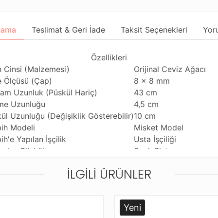
lama
Teslimat & Geri İade
Taksit Seçenekleri
Yor
Özellikleri
 Cinsi (Malzemesi)
Orijinal Ceviz Ağacı
 Ölçüsü (Çap)
8 x 8 mm
am Uzunluk (Püskül Hariç)
43 cm
me Uzunluğu
4,5 cm
ül Uzunluğu (Değişiklik Gösterebilir)
10 cm
ih Modeli
Misket Model
ih'e Yapılan İşçilik
Usta İşçiliği
anılan Püskül
Sıralı Sistem
anım Özelliği
Günlük Kullanıma Uyg
İLGILI ÜRÜNLER
ihi Çekme Özelliği
Tekli Çekime Uygun
ldiği Malzeme
Standart Tesbih İpi
tleme ve Gönderim Şekli
Dayanıklı Tesbih Kutus
Yeni