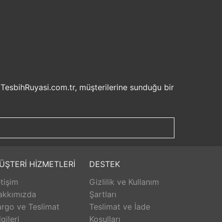
 TesbihRuyasi.com.tr, müşterilerine sunduğu bir
isel bilgilerinizin korunması ve güvenli ödeme
şveriş deneyiminizi keyifli hale getirebilirsiniz.
u sayede beklemek zorunda kalmadan istediğiniz
ilde ürünlerini teslim etmeyi amaçlar.
Aldığınız ürünü beğenmez veya istediğiniz gibi
ÜŞTERİ HİZMETLERİ
DESTEK
isk olmadan istediğiniz ürünü seçebilirsiniz.
etişim
Gizlilik ve Kullanım
unar. Ürünlerle ilgili herhangi bir sorun
erişinizin her aşamasında destek alabilirsiniz.
akkımızda
Şartları
rlanarak keyifli bir alışveriş yapabilirsiniz.
rgo ve Teslimat
Teslimat ve İade
lgileri
Koşulları