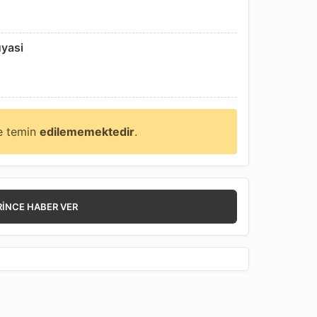
uyasi
ne temin
edilememektedir
.
RINCE HABER VER