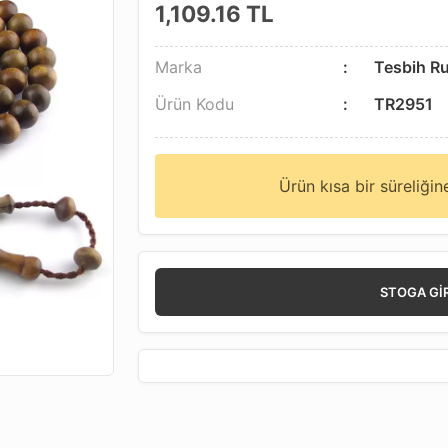
1,109.16
TL
Marka
Tesbih R
Ürün Kodu
TR2951
Ürün kısa bir süreliği
STOGA GI