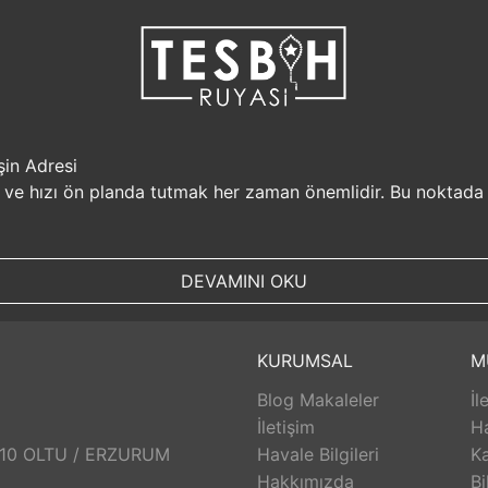
şin Adresi
i ve hızı ön planda tutmak her zaman önemlidir. Bu noktada
r, müşterilerine güvenilir bir alışveriş platformu sunar. Kiş
Sizin için değerli olan bilgilerin güvende olduğunu bilerek, alı
DEVAMINI OKU
, aynı gün kargolanarak size hızlı bir şekilde ulaştırılır. B
uyasi.com.tr, müşterilerinin zamanını önemser ve en hızlı şek
umunda TesbihRuyasi.com.tr,
iade
ve değişim imkanı sunar. 
KURUMSAL
M
abilirsiniz. Bu sayede alışveriş deneyiminizde herhangi bir r
Blog Makaleler
İl
 aldığınız ürünlerin arkasında durur ve satış sonrası destek s
eri hizmetleri ekibi size yardımcı olacaktır. Bu sayede alışv
İletişim
H
aklı bir alışveriş deneyimi sunar. Siz de bu avantajlardan yara
: 10 OLTU / ERZURUM
Havale Bilgileri
Ka
Hakkımızda
Bi