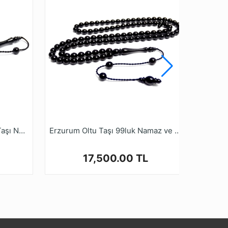
 vermeyen Tesbih Ruyasi Dijital
iz.
99 Dizi Hakiki Erzurum Oltu Taşı Namaz Tesbihi
Erzurum Oltu Taşı 99luk Namaz ve Zikir Tesbihi - Günlük Kullanıma Uygundur
17,500.00 TL