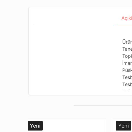
Açık
Ürün
Tane
Topl
İma
Püsk
Tesb
Tesb
Kull
Kull
Tesb
Dizi
Pake
Yeni
Yeni