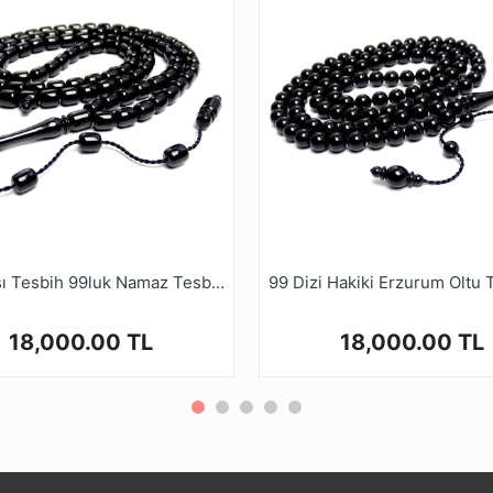
Ürün Açıklaması
pmış olduğumuz tesbih modellerini, Kalite ve güvenden ödün
ihruyasi.com.tr Güvencesiyle güvenle alışveriş yapabilirsin
Oltu Taşı Tesbih 99luk Namaz Tesbihi Eskitme Kesim Sistemli Tasarım
18,000.00 TL
18,000.00 TL