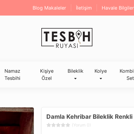
Blog Makaleler
İletişim
Havale Bilgiler
Namaz
Kişiye
Bileklik
Kolye
Kombi
Tesbihi
Özel
Set
Damla Kehribar Bileklik Renkl
(Yorum 0)