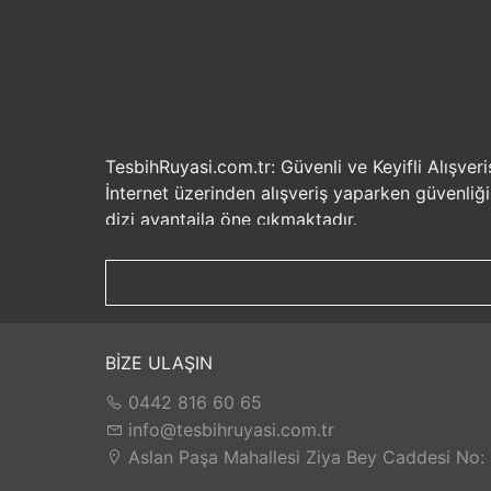
TesbihRuyasi.com.tr: Güvenli ve Keyifli Alışveri
İnternet üzerinden alışveriş yaparken güvenliğ
dizi avantajla öne çıkmaktadır.
Güvenilir Alışveriş Deneyimi: TesbihRuyasi.com.t
seçenekleri ile rahatça alışveriş yapabilirsiniz. 
Hızlı Kargo Hizmeti: Sipariş verdiğiniz ürünler
ürünlere kolaylıkla sahip olabilirsiniz. TesbihR
İade ve Değişim İmkanı: Memnuniyetsizlik dur
BİZE ULAŞIN
değilse, kolayca iade edebilir veya değişim yap
0442 816 60 65
Satış Sonrası Destek: TesbihRuyasi.com.tr, satın
yaşarsanız veya yardıma ihtiyacınız olursa, müşt
info@tesbihruyasi.com.tr
TesbihRuyasi.com.tr güvenli, hızlı ve müşteri od
Aslan Paşa Mahallesi Ziya Bey Caddesi No