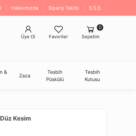
i
Hakkımızda
Sipariş Takibi
S.S.S.
0
Üye Ol
Favoriler
Sepetim
n &
Tesbih
Tesbih
Zaza
Püskülü
Kutusu
i Düz Kesim