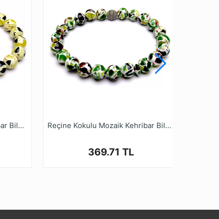
eceği Damla Kehribar Bileklik.
bihruyasi.com.tr Güvencesiyle güvenle
Reçine Kokulu Mozaik Kehribar Bileklik2
Reçine Kokulu Mozaik Kehribar Bileklik5
369.71 TL