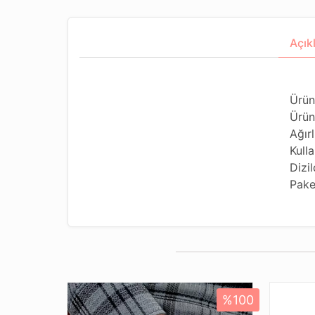
Açık
Ürün
Ürün
Ağırl
Kull
Dizi
Pake
* Farklı monitör ve ışık efekti nedeniyle, öğe
* Orijinal ‘’KEHRİBAR’’ Amber adıyla da bili
* Ağaç reçineleri kendilerini salgılayan ağa
boyunca, yüzlerce metre kalınlığa ulaşmış ta
%100
KEHRİBAR'a dönüşmektedir.