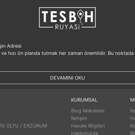
şin Adresi
i ve hızı ön planda tutmak her zaman önemlidir. Bu noktada
r, müşterilerine güvenilir bir alışveriş platformu sunar. Kiş
Sizin için değerli olan bilgilerin güvende olduğunu bilerek, alı
DEVAMINI OKU
, aynı gün kargolanarak size hızlı bir şekilde ulaştırılır. B
uyasi.com.tr, müşterilerinin zamanını önemser ve en hızlı şek
umunda TesbihRuyasi.com.tr,
iade
ve değişim imkanı sunar. 
KURUMSAL
M
abilirsiniz. Bu sayede alışveriş deneyiminizde herhangi bir r
Blog Makaleler
İl
 aldığınız ürünlerin arkasında durur ve satış sonrası destek s
eri hizmetleri ekibi size yardımcı olacaktır. Bu sayede alışv
İletişim
H
aklı bir alışveriş deneyimi sunar. Siz de bu avantajlardan yara
: 10 OLTU / ERZURUM
Havale Bilgileri
Ka
Hakkımızda
Bi