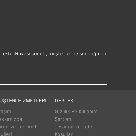
 TesbihRuyasi.com.tr, müşterilerine sunduğu bir
isel bilgilerinizin korunması ve güvenli ödeme
şveriş deneyiminizi keyifli hale getirebilirsiniz.
u sayede beklemek zorunda kalmadan istediğiniz
ilde ürünlerini teslim etmeyi amaçlar.
Aldığınız ürünü beğenmez veya istediğiniz gibi
ÜŞTERİ HİZMETLERİ
DESTEK
isk olmadan istediğiniz ürünü seçebilirsiniz.
etişim
Gizlilik ve Kullanım
unar. Ürünlerle ilgili herhangi bir sorun
erişinizin her aşamasında destek alabilirsiniz.
akkımızda
Şartları
rlanarak keyifli bir alışveriş yapabilirsiniz.
rgo ve Teslimat
Teslimat ve İade
lgileri
Koşulları