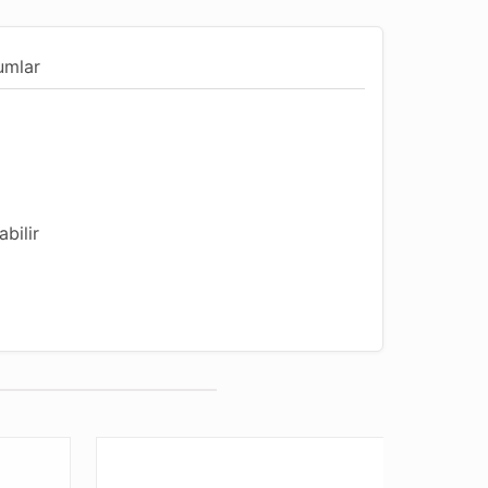
umlar
bilir
abilir.
umuşaktır.
ortamına taşınmaktadırlar. Milyonlarca sene
ç ve sıcaklık etkenleriyle sertleşerek