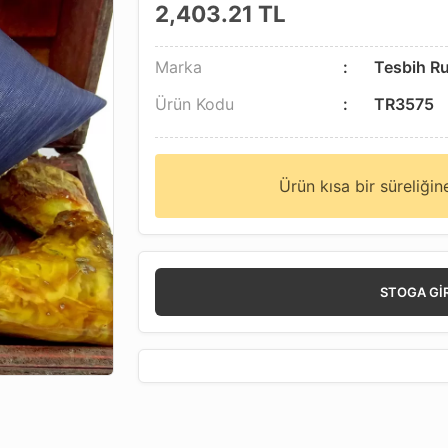
2,403.21
TL
Marka
Tesbih R
Ürün Kodu
TR3575
Ürün kısa bir süreliği
STOGA GI