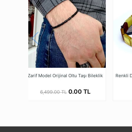
* Günümüzde orijinal kehribar’ın bulunup işl
* Orijinal Kehribar insan sağlığı açısından şi
* Kalite ve güvenden ödün vermeyen Tesbih 
alışveriş yapabilirsiniz.
Zarif Model Orijinal Oltu Taşı Bileklik
0.00 TL
6,499.00 TL