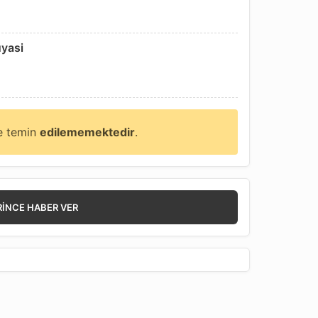
uyasi
ne temin
edilememektedir
.
RINCE HABER VER