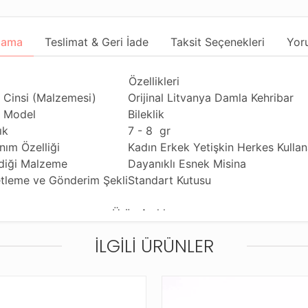
lama
Teslimat & Geri İade
Taksit Seçenekleri
Yor
Özellikleri
 Cinsi (Malzemesi)
Orijinal Litvanya Damla Kehribar
 Model
Bileklik
ık
7 - 8 gr
anım Özelliği
Kadın Erkek Yetişkin Herkes Kullana
ldiği Malzeme
Dayanıklı Esnek Misina
tleme ve Gönderim Şekli
Standart Kutusu
Ürün Açıklaması
nin gerçek rengi resimlerde gösterilen renkten biraz farklı ol
İLGILI ÜRÜNLER
nen çam reçinesinden elde edilen kehribar oldukca hafif ve y
çla birlikte toprağa düşmeleri ve zamanla su yoluyla deniz 
bakaların altında kalan reçine, Geçen zaman içerisinde basın