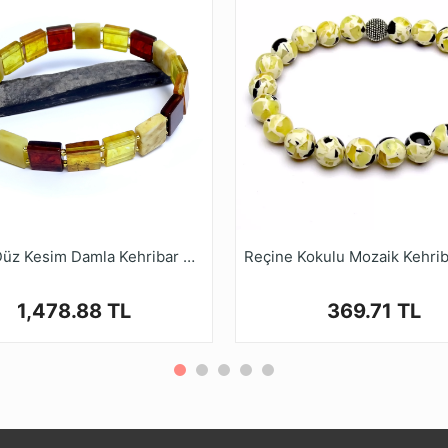
enmesi oldukca azdır, Bu sebeble Kehribar çok değerlidir
falı taş olarak bilinmektedir. Kadın Erkek Herkesin Kullanabil
Ruyasi Dijital Mağazamızda Türkiye’nin Tesbih Markası tes
Renkli Düz Kesim Damla Kehribar Bileklik
1,478.88 TL
369.71 TL