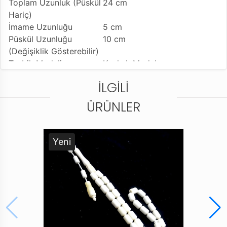
Toplam Uzunluk (Püskül
24 cm
Hariç)
İmame Uzunluğu
5 cm
Püskül Uzunluğu
10 cm
(Değişiklik Gösterebilir)
Tesbih Modeli
Kızılcık Model
Tesbih'e Yapılan İşçilik
Normal İşçilik
İLGILI
Kullanılan Püskül
Sıralı Sistem Kamçı
Kullanım Özelliği
Günlük Kullanıma Uygundur
ÜRÜNLER
Tesbihi Çekme Özelliği
Çiftli ve Tekli Çekime Uygun
Dizildiği Malzeme
Standart Tesbih İpi
Paketleme ve Gönderim
Dayanıklı Tesbih Kutusu ve
Yeni
Şekli
Karton Taşıma Çantası