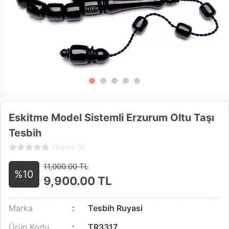
Eskitme Model Sistemli Erzurum Oltu Taşı
Tesbih
(Yorum 0)
11,000.00 TL
%10
9,900.00
TL
Marka
Tesbih Ruyasi
Ürün Kodu
TR3317