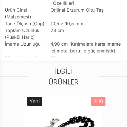
Özellikleri
Ürün Cinsi
Orijinal Erzurum Oltu Taşı
(Malzemesi)
Tane Ölçüsü (Çap)
10,5 x 10,5 mm
Toplam Uzunluk
23 cm
(Püskül Hariç)
İmame Uzunluğu
4,90 cm (Kırılmalara karşı imame
içi metal boru ile güçlenmiştir)
Püskül Uzunluğu
10 cm
(Değişiklik
İLGILI
Gösterebilir)
Tesbih Modeli
Eskitme Model
ÜRÜNLER
Tesbihe Yapılan
Kumpaslı Usta İşçilik
İşçilik
Kullanılan Püskül
Özel Sistem Tasarımı
Yeni
%10
Kullanım Özelliği
Günlük Kullanıma Uygundur
Tesbihi Çekme
Tekli ve Çiftli Çekime Uygun
Özelliği
Dizildiği Malzeme
Standart Tesbih İpi