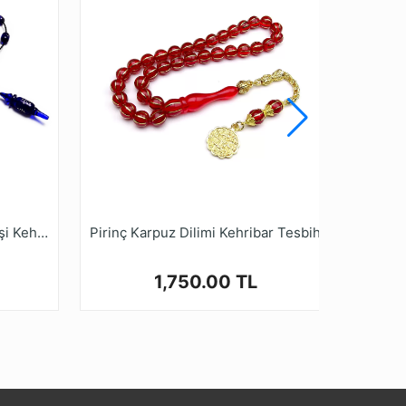
. Tüm Sıkma Kehribar Tesbih modellerimizi
malarıdır.
bihruyasi.com.tr Güvencesiyle güvenle
Yoğun Gümüş İşlemeli Usta İşi Kehribar Tesbih
Pirinç Karpuz Dilimi Kehribar Tesbih
1,750.00 TL