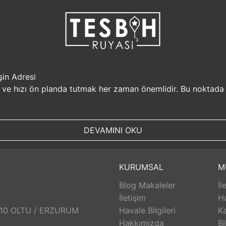
şin Adresi
i ve hızı ön planda tutmak her zaman önemlidir. Bu noktada
r, müşterilerine güvenilir bir alışveriş platformu sunar. Kiş
Sizin için değerli olan bilgilerin güvende olduğunu bilerek, alı
DEVAMINI OKU
, aynı gün kargolanarak size hızlı bir şekilde ulaştırılır. B
uyasi.com.tr, müşterilerinin zamanını önemser ve en hızlı şek
umunda TesbihRuyasi.com.tr,
iade
ve değişim imkanı sunar. 
KURUMSAL
M
abilirsiniz. Bu sayede alışveriş deneyiminizde herhangi bir r
Blog Makaleler
İl
 aldığınız ürünlerin arkasında durur ve satış sonrası destek s
eri hizmetleri ekibi size yardımcı olacaktır. Bu sayede alışv
İletişim
H
aklı bir alışveriş deneyimi sunar. Siz de bu avantajlardan yara
: 10 OLTU / ERZURUM
Havale Bilgileri
Ka
Hakkımızda
Bi