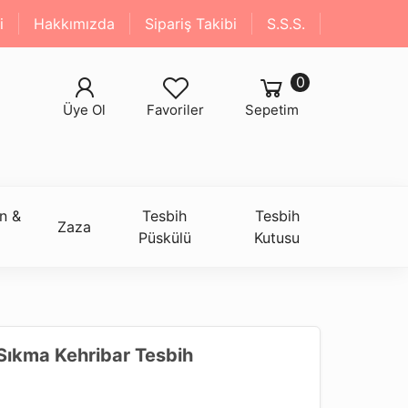
i
Hakkımızda
Sipariş Takibi
S.S.S.
0
Üye Ol
Favoriler
Sepetim
n &
Tesbih
Tesbih
Zaza
Püskülü
Kutusu
Sıkma Kehribar Tesbih