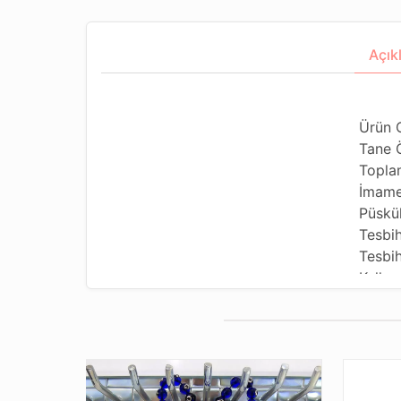
Açık
Ürün 
Tane 
Topla
İmame
Püskül
Tesbi
Tesbih
Kullan
Kullan
Tesbih
Dizild
Paket