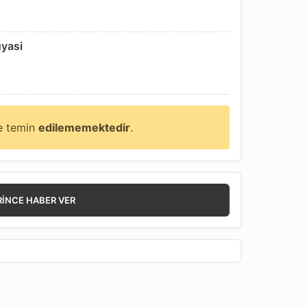
uyasi
ne temin
edilememektedir
.
RINCE HABER VER