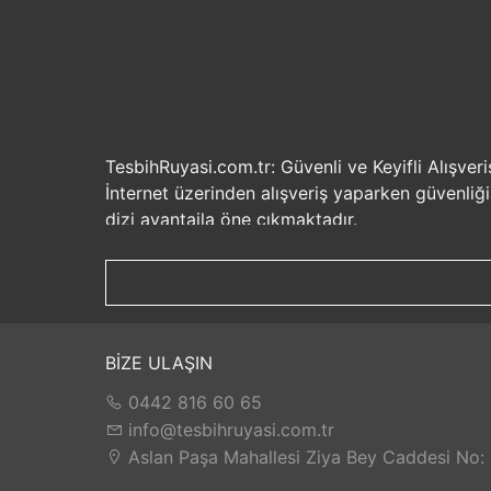
TesbihRuyasi.com.tr: Güvenli ve Keyifli Alışveri
İnternet üzerinden alışveriş yaparken güvenliğ
dizi avantajla öne çıkmaktadır.
Güvenilir Alışveriş Deneyimi: TesbihRuyasi.com.t
seçenekleri ile rahatça alışveriş yapabilirsiniz. 
Hızlı Kargo Hizmeti: Sipariş verdiğiniz ürünler
ürünlere kolaylıkla sahip olabilirsiniz. TesbihR
İade ve Değişim İmkanı: Memnuniyetsizlik dur
BİZE ULAŞIN
değilse, kolayca iade edebilir veya değişim yap
0442 816 60 65
Satış Sonrası Destek: TesbihRuyasi.com.tr, satın
yaşarsanız veya yardıma ihtiyacınız olursa, müşt
info@tesbihruyasi.com.tr
TesbihRuyasi.com.tr güvenli, hızlı ve müşteri od
Aslan Paşa Mahallesi Ziya Bey Caddesi No