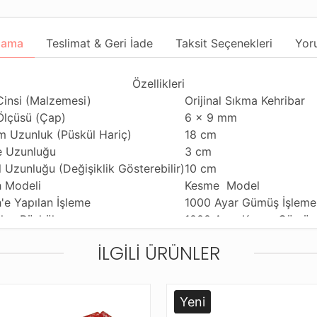
lama
Teslimat & Geri İade
Taksit Seçenekleri
Yor
Özellikleri
Cinsi (Malzemesi)
Orijinal Sıkma Kehribar
Ölçüsü (Çap)
6 x 9 mm
m Uzunluk (Püskül Hariç)
18 cm
 Uzunluğu
3 cm
 Uzunluğu (Değişiklik Gösterebilir)
10 cm
h Modeli
Kesme Model
'e Yapılan İşleme
1000 Ayar Gümüş İşleme
ılan Püskül
1000 Ayar Kazaz Gümüş
ım Özelliği
Günlük Kullanıma Uygun
İLGILI ÜRÜNLER
i Çekme Özelliği
Tekli vr Çiftli Çekime U
iği Malzeme
Standart Tesbih İpi
leme ve Gönderim Şekli
Standart Tesbih Kutusu
Yeni