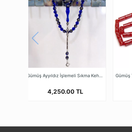
* Tesbih ustalarımızın ellerinde tesbih halin
online mağazamız tesbihruyasi.com.tr de bula
* Sıkma Kehribar Tesbihler kullanımla berabe
* Kalite ve güvenden ödün vermeyen Tesbih 
alışveriş yapabilirsiniz.
Gümüş Ayyıldız İşlemeli Sıkma Kehribar Tesbih
4,250.00 TL