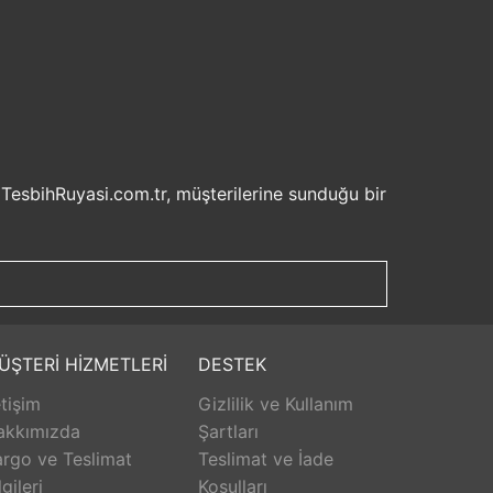
 TesbihRuyasi.com.tr, müşterilerine sunduğu bir
isel bilgilerinizin korunması ve güvenli ödeme
şveriş deneyiminizi keyifli hale getirebilirsiniz.
u sayede beklemek zorunda kalmadan istediğiniz
ilde ürünlerini teslim etmeyi amaçlar.
Aldığınız ürünü beğenmez veya istediğiniz gibi
ÜŞTERİ HİZMETLERİ
DESTEK
isk olmadan istediğiniz ürünü seçebilirsiniz.
etişim
Gizlilik ve Kullanım
unar. Ürünlerle ilgili herhangi bir sorun
erişinizin her aşamasında destek alabilirsiniz.
akkımızda
Şartları
rlanarak keyifli bir alışveriş yapabilirsiniz.
rgo ve Teslimat
Teslimat ve İade
lgileri
Koşulları