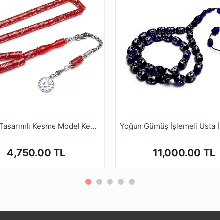
i alan bu ürünler, çeşitli renk ve şekillerde tasarlanmaktadır
bilirsiniz.
r zamanla renk alamaları ve elde daha güzel bir form yakala
Ruyasi Dijital Mağazamızda Türkiye’nin Tesbih Markası tes
Gümüş Tasarımlı Kesme Model Kehribar Tesbih
4,750.00 TL
11,000.00 TL