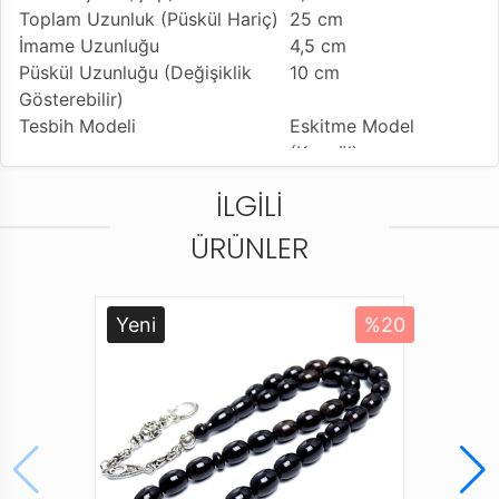
Toplam Uzunluk (Püskül Hariç)
25 cm
İmame Uzunluğu
4,5 cm
Püskül Uzunluğu (Değişiklik
10 cm
Gösterebilir)
Tesbih Modeli
Eskitme Model
(Kapsül)
Tesbih'e Yapılan İşcilik
Usta İşçilikli Ürün
İLGILI
Kullanılan Püskül
Sıralı Sistem Kamçı
Kullanım Özelliği
Günlük Kullanıma
ÜRÜNLER
Uygundur
Tesbihi Çekme Özelliği
Tekli ve Çiftli Çekime
Uygun
Yeni
%20
Dizildiği Malzeme
Standart Tesbih İpi
Paketleme ve Gönderim Şekli
Standart Tesbih
Kutusu
Ürün Açıklaması
* Farklı monitör ve ışık efekti nedeniyle, öğenin gerçek