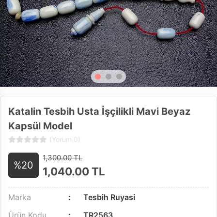
Katalin Tesbih Usta İşçilikli Mavi Beyaz
Kapsül Model
(Yorum 0)
1,300.00 TL
%20
1,040.00
TL
Marka
Tesbih Ruyasi
Ürün Kodu
TR2563