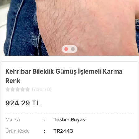
Kehribar Bileklik Gümüş İşlemeli Karma
Renk
(Yorum 0)
924.29
TL
Marka
Tesbih Ruyasi
Ürün Kodu
TR2443