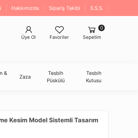
i
Hakkımızda
Sipariş Takibi
S.S.S.
0
Üye Ol
Favoriler
Sepetim
n &
Tesbih
Tesbih
Zaza
Püskülü
Kutusu
me Kesim Model Sistemli Tasarım