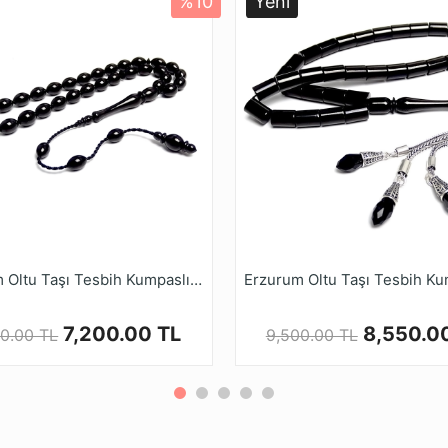
%10
Yeni
Ürün Açıklaması
kuzey doğusunda, Yer altından sadece el emeği ile bin bir g
an Oltu Taşı bu güçlük nedeniyle Değerli taşlar sınıfındadır.
 taş, genellikle siyah ve çok narin görülse de kahve renktedi
u Taşı kıymetli taşlar arasında olduğu tescil edilmiştir. Ol
eşme özelliğine sahip aynı zamanda İşlendikçe sertleşen, Ku
en, St res azaltıcı, Gerginlik giderici, Sabır verici, Nazara k
, kendi atölyesinde usta ve işinde uzaman kadrosuyla her ç
Erzurum Oltu Taşı Tesbih Kumpaslı El İşi 6,5x9mm Borulu İmame
pmış olduğumuz oltu taşı tesbih modellerini, Kalite ve güve
ihruyasi.com.tr Güvencesiyle güvenle alışveriş yapabilirsin
7,200.00 TL
8,550.0
0.00 TL
9,500.00 TL