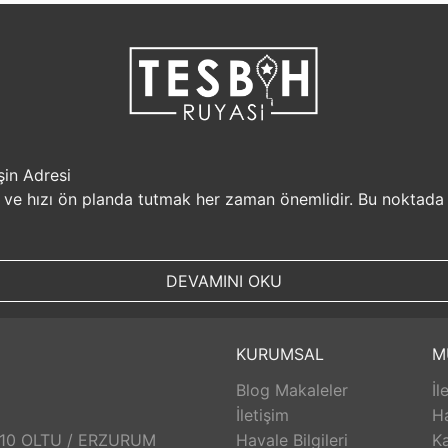
şin Adresi
i ve hızı ön planda tutmak her zaman önemlidir. Bu noktada
r, müşterilerine güvenilir bir alışveriş platformu sunar. Kiş
Sizin için değerli olan bilgilerin güvende olduğunu bilerek, alı
DEVAMINI OKU
, aynı gün kargolanarak size hızlı bir şekilde ulaştırılır. B
uyasi.com.tr, müşterilerinin zamanını önemser ve en hızlı şek
umunda TesbihRuyasi.com.tr,
iade
ve değişim imkanı sunar. 
KURUMSAL
M
abilirsiniz. Bu sayede alışveriş deneyiminizde herhangi bir r
Blog Makaleler
İl
 aldığınız ürünlerin arkasında durur ve satış sonrası destek s
eri hizmetleri ekibi size yardımcı olacaktır. Bu sayede alışv
İletişim
H
aklı bir alışveriş deneyimi sunar. Siz de bu avantajlardan yara
: 10 OLTU / ERZURUM
Havale Bilgileri
Ka