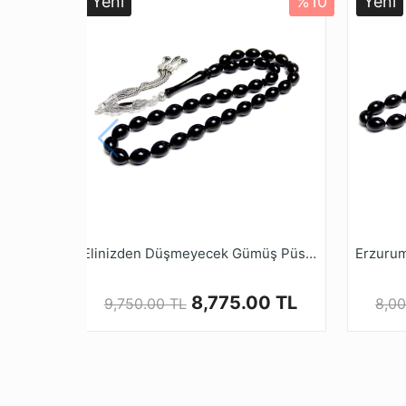
Yeni
%10
Yeni
* Oltu Taşı Yöremiz Erzurum Oltu İlçesinin 
çıkarılmaktadır. Doğal Fosil yapısına sahip ol
* İsmini çıkarıldığı İlçenin isminden alan bu
siyah renk kullanılmaktadır.
* Türkiye de 3213 sayılı maden kanununda Olt
olmasına rağmen Hava ile temas edince sertl
bir doğal fosil taştır.
* Oltu Taşı Pozitif düşünmenize, Kendinize güv
bilinmektedir.
* 1986 yılından günümüze gelen Tesbih Ruyasi
ile özenle üretmektedir.
Elinizden Düşmeyecek Gümüş Püsküllü Erzurum Oltu Taşı Tesbihi
* Tamamen el emeği göz nuru işçiliği ile ya
Mağazamızda Türkiye’nin Tesbih Markası tesb
8,775.00 TL
9,750.00 TL
8,00