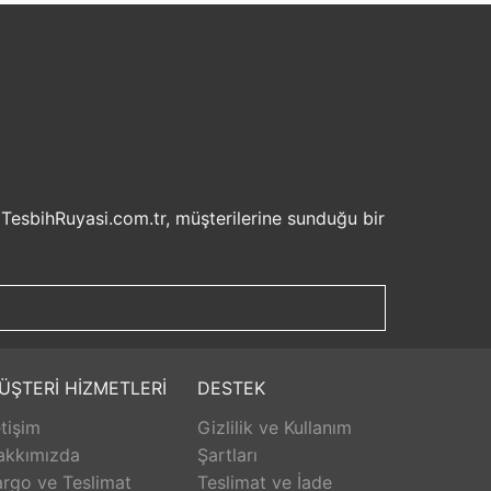
 TesbihRuyasi.com.tr, müşterilerine sunduğu bir
isel bilgilerinizin korunması ve güvenli ödeme
şveriş deneyiminizi keyifli hale getirebilirsiniz.
u sayede beklemek zorunda kalmadan istediğiniz
ilde ürünlerini teslim etmeyi amaçlar.
Aldığınız ürünü beğenmez veya istediğiniz gibi
ÜŞTERİ HİZMETLERİ
DESTEK
isk olmadan istediğiniz ürünü seçebilirsiniz.
etişim
Gizlilik ve Kullanım
unar. Ürünlerle ilgili herhangi bir sorun
erişinizin her aşamasında destek alabilirsiniz.
akkımızda
Şartları
rlanarak keyifli bir alışveriş yapabilirsiniz.
rgo ve Teslimat
Teslimat ve İade