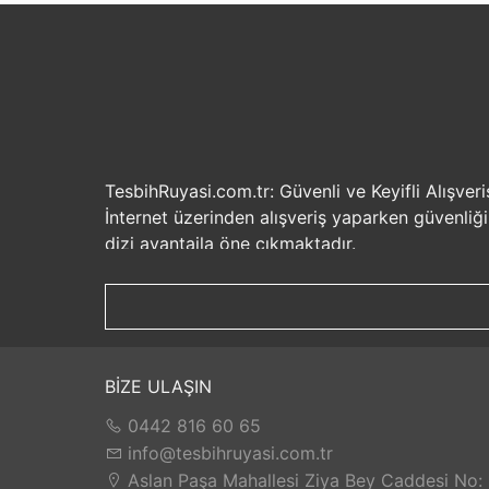
TesbihRuyasi.com.tr: Güvenli ve Keyifli Alışveri
İnternet üzerinden alışveriş yaparken güvenliğ
dizi avantajla öne çıkmaktadır.
Güvenilir Alışveriş Deneyimi: TesbihRuyasi.com.t
seçenekleri ile rahatça alışveriş yapabilirsiniz. 
Hızlı Kargo Hizmeti: Sipariş verdiğiniz ürünler
ürünlere kolaylıkla sahip olabilirsiniz. TesbihR
İade ve Değişim İmkanı: Memnuniyetsizlik dur
BİZE ULAŞIN
değilse, kolayca iade edebilir veya değişim yap
0442 816 60 65
Satış Sonrası Destek: TesbihRuyasi.com.tr, satın
yaşarsanız veya yardıma ihtiyacınız olursa, müşt
info@tesbihruyasi.com.tr
TesbihRuyasi.com.tr güvenli, hızlı ve müşteri od
Aslan Paşa Mahallesi Ziya Bey Caddesi No