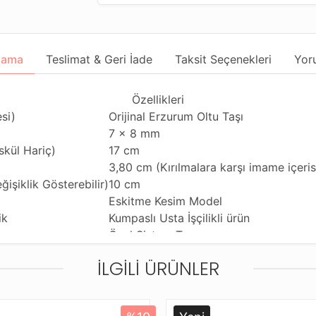
lama
Teslimat & Geri İade
Taksit Seçenekleri
Yor
Özellikleri
si)
Orijinal Erzurum Oltu Taşı
7 x 8 mm
kül Hariç)
17 cm
3,80 cm (Kırılmalara karşı imame içeris
işiklik Gösterebilir)
10 cm
Eskitme Kesim Model
ik
Kumpaslı Usta İşçilikli ürün
Özel Sistem Tasarımı
Günlük Kullanıma Uygundur
İLGILI ÜRÜNLER
iği
Tekli ve Çiftli Çekime Uygun
Standart Tesbih İpi
rim Şekli
Standart Tesbih Kutusu