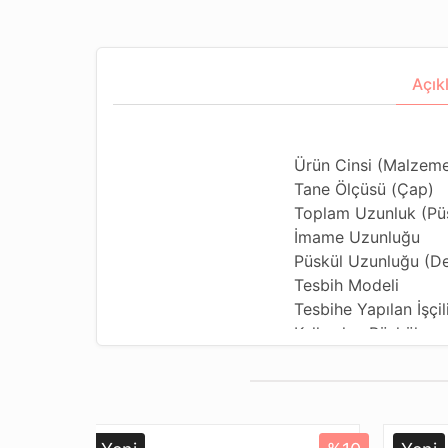
Açık
Ürün Cinsi (Malzeme
Tane Ölçüsü (Çap)
Toplam Uzunluk (Püs
İmame Uzunluğu
Püskül Uzunluğu (Değ
Tesbih Modeli
Tesbihe Yapılan İşçil
Kullanılan Püskül
Kullanım Özelliği
Tesbihi Çekme Özell
Dizildiği Malzeme
Paketleme ve Gönde