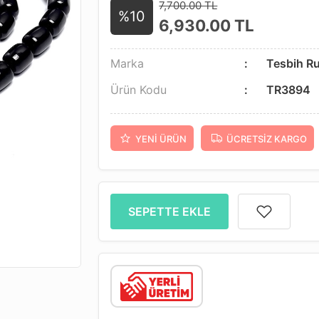
7,700.00 TL
%10
6,930.00
TL
Marka
Tesbih R
Ürün Kodu
TR3894
YENI ÜRÜN
ÜCRETSIZ KARGO
SEPETTE EKLE