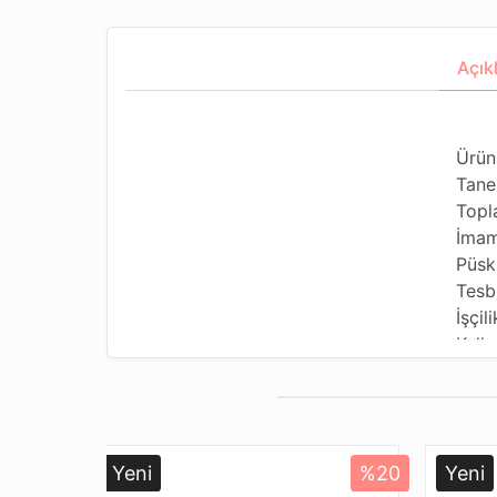
Açık
Ürün
Tane
Topl
İmam
Püsk
Tesb
İşçili
Kulla
Kulla
Tesb
Dizi
Pake
Yeni
%20
Yeni