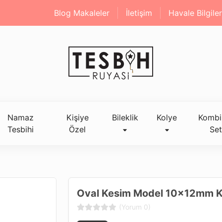
Blog Makaleler
İletişim
Havale Bilgiler
Namaz
Kişiye
Bileklik
Kolye
Kombi
Tesbihi
Özel
Set
Oval Kesim Model 10x12mm K
(Yorum 0)