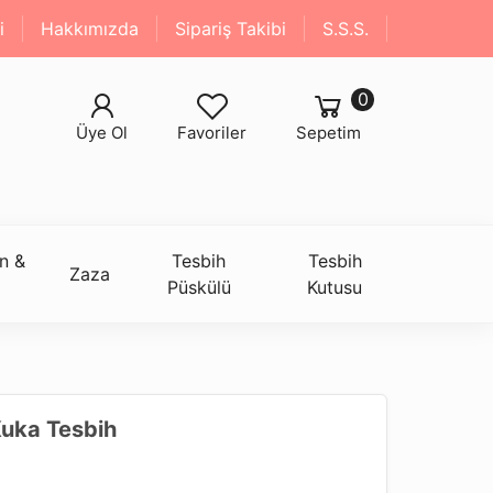
i
Hakkımızda
Sipariş Takibi
S.S.S.
0
Üye Ol
Favoriler
Sepetim
n &
Tesbih
Tesbih
Zaza
Püskülü
Kutusu
uka Tesbih