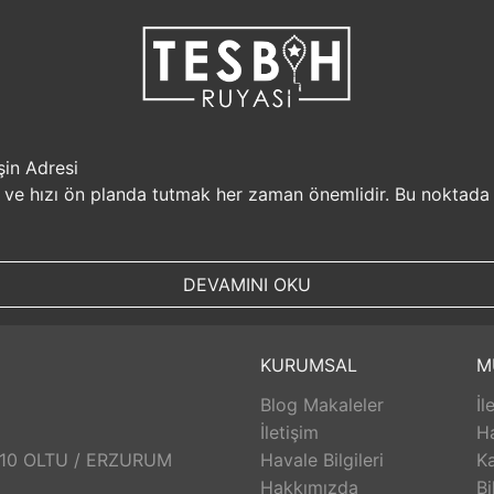
şin Adresi
i ve hızı ön planda tutmak her zaman önemlidir. Bu noktada
r, müşterilerine güvenilir bir alışveriş platformu sunar. Kiş
Sizin için değerli olan bilgilerin güvende olduğunu bilerek, alı
DEVAMINI OKU
, aynı gün kargolanarak size hızlı bir şekilde ulaştırılır. B
uyasi.com.tr, müşterilerinin zamanını önemser ve en hızlı şek
umunda TesbihRuyasi.com.tr,
iade
ve değişim imkanı sunar. 
KURUMSAL
M
abilirsiniz. Bu sayede alışveriş deneyiminizde herhangi bir r
Blog Makaleler
İl
 aldığınız ürünlerin arkasında durur ve satış sonrası destek s
eri hizmetleri ekibi size yardımcı olacaktır. Bu sayede alışv
İletişim
H
aklı bir alışveriş deneyimi sunar. Siz de bu avantajlardan yara
: 10 OLTU / ERZURUM
Havale Bilgileri
Ka
Hakkımızda
Bi