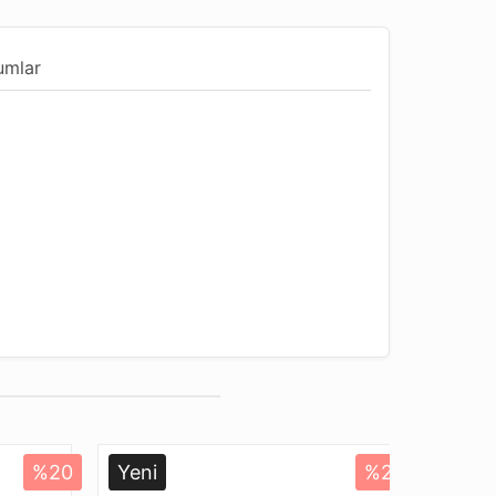
umlar
ndur
Uygun
%20
Yeni
%20
Yeni