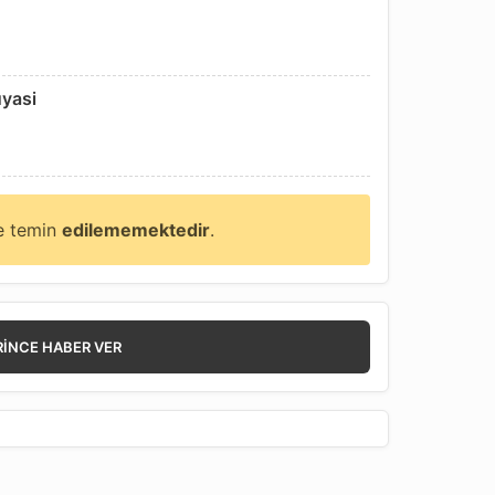
uyasi
ne temin
edilememektedir
.
RINCE HABER VER