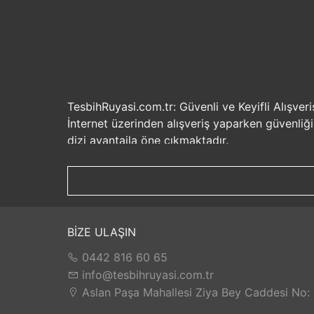
TesbihRuyasi.com.tr: Güvenli ve Keyifli Alışveri
İnternet üzerinden alışveriş yaparken güvenliğ
dizi avantajla öne çıkmaktadır.
Güvenilir Alışveriş Deneyimi: TesbihRuyasi.com.t
seçenekleri ile rahatça alışveriş yapabilirsiniz. 
Hızlı Kargo Hizmeti: Sipariş verdiğiniz ürünler
ürünlere kolaylıkla sahip olabilirsiniz. TesbihR
İade ve Değişim İmkanı: Memnuniyetsizlik dur
BİZE ULAŞIN
değilse, kolayca iade edebilir veya değişim yap
0442 816 60 65
Satış Sonrası Destek: TesbihRuyasi.com.tr, satın
yaşarsanız veya yardıma ihtiyacınız olursa, müşt
info@tesbihruyasi.com.tr
TesbihRuyasi.com.tr güvenli, hızlı ve müşteri od
Aslan Paşa Mahallesi Ziya Bey Caddesi No