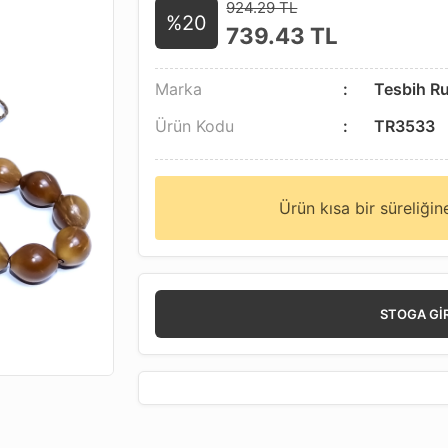
924.29 TL
%20
739.43
TL
Marka
Tesbih R
Ürün Kodu
TR3533
Ürün kısa bir süreliği
STOGA GI