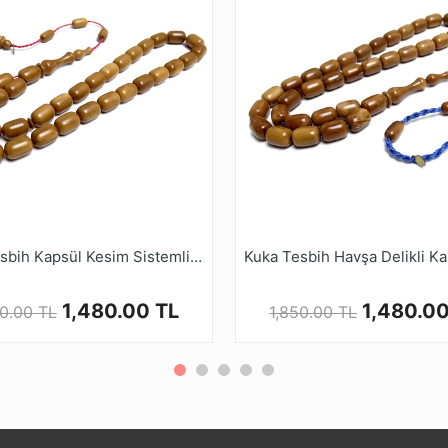
 sağlık ve zindelik sembolü olarak kabul edilmiştir. Bu tesb
Her dokunuşunda sizi temiz ve sağlıklı hissettirir.
yasi Dijital Mağazamızda Türkiye’nin Tesbih Markası tesbi
Kuka Tesbih Kapsül Kesim Sistemli Model
1,480.00 TL
1,480.00
50.00 TL
1,850.00 TL