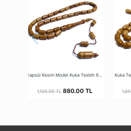
* Kuka ağacı, yüzyıllardır Doğu kültürlerinde
ve doğal antibakteriyel özelliklere sahiptir. 
Kalite ve güvenden ödün vermeyen Tesbih Ru
alışveriş yapabilirsiniz.
Kapsül Kesim Model Kuka Tesbih 6x10mm
880.00 TL
1,100.00 TL
1,8