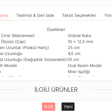
lama
Teslimat & Geri İade
Taksit Seçenekleri
Yor
Özellikleri
 Cinsi (Malzemesi)
Orijinal Kuka
 Ölçüsü (Çap)
10 x 12,5 mm
am Uzunluk (Püskül Hariç)
25 cm
e Uzunluğu
4,5 cm
ül Uzunluğu (Değişiklik Gösterebilir)
10 cm
ih Modeli
Oval Kesim Model
k
Mısır işçiliği
nılan Püskül
Sıralı Sistem Kamçı
nım Özelliği
Günlük Kullanıma Uygu
İLGILI ÜRÜNLER
ihi Çekme Özelliği
Çiftli ve Tekli Çekime 
ldiği Malzeme
Standart Tesbih İpi
tleme ve Gönderim Şekli
Standart Tesbih Kutusu
%20
Yeni