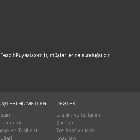
 TesbihRuyasi.com.tr, müşterilerine sunduğu bir
isel bilgilerinizin korunması ve güvenli ödeme
şveriş deneyiminizi keyifli hale getirebilirsiniz.
u sayede beklemek zorunda kalmadan istediğiniz
ilde ürünlerini teslim etmeyi amaçlar.
Aldığınız ürünü beğenmez veya istediğiniz gibi
ÜŞTERİ HİZMETLERİ
DESTEK
isk olmadan istediğiniz ürünü seçebilirsiniz.
etişim
Gizlilik ve Kullanım
unar. Ürünlerle ilgili herhangi bir sorun
erişinizin her aşamasında destek alabilirsiniz.
akkımızda
Şartları
rlanarak keyifli bir alışveriş yapabilirsiniz.
rgo ve Teslimat
Teslimat ve İade
lgileri
Koşulları