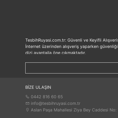
TesbihRuyasi.com.tr: Güvenli ve Keyifli Alışveri
İnternet üzerinden alışveriş yaparken güvenliğ
dizi avantajla öne çıkmaktadır.
Güvenilir Alışveriş Deneyimi: TesbihRuyasi.com.t
seçenekleri ile rahatça alışveriş yapabilirsiniz. 
Hızlı Kargo Hizmeti: Sipariş verdiğiniz ürünler
ürünlere kolaylıkla sahip olabilirsiniz. TesbihR
İade ve Değişim İmkanı: Memnuniyetsizlik dur
BİZE ULAŞIN
değilse, kolayca iade edebilir veya değişim yap
0442 816 60 65
Satış Sonrası Destek: TesbihRuyasi.com.tr, satın
yaşarsanız veya yardıma ihtiyacınız olursa, müşt
info@tesbihruyasi.com.tr
TesbihRuyasi.com.tr güvenli, hızlı ve müşteri od
Aslan Paşa Mahallesi Ziya Bey Caddesi No