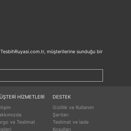
 TesbihRuyasi.com.tr, müşterilerine sunduğu bir
isel bilgilerinizin korunması ve güvenli ödeme
şveriş deneyiminizi keyifli hale getirebilirsiniz.
u sayede beklemek zorunda kalmadan istediğiniz
ilde ürünlerini teslim etmeyi amaçlar.
Aldığınız ürünü beğenmez veya istediğiniz gibi
ÜŞTERİ HİZMETLERİ
DESTEK
isk olmadan istediğiniz ürünü seçebilirsiniz.
etişim
Gizlilik ve Kullanım
unar. Ürünlerle ilgili herhangi bir sorun
erişinizin her aşamasında destek alabilirsiniz.
akkımızda
Şartları
rlanarak keyifli bir alışveriş yapabilirsiniz.
rgo ve Teslimat
Teslimat ve İade
lgileri
Koşulları