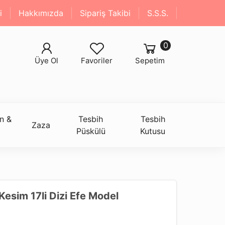
i
Hakkımızda
Sipariş Takibi
S.S.S.
0
Üye Ol
Favoriler
Sepetim
n &
Tesbih
Tesbih
Zaza
Püskülü
Kutusu
esim 17li Dizi Efe Model