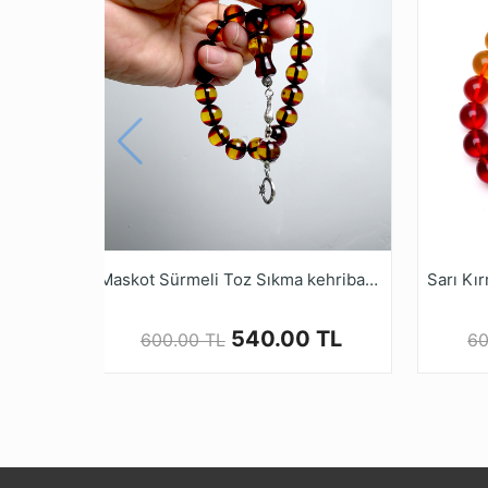
Kuka ürünlerde malzemenin kendisinden kay
Kuka ağacı, yüzyıllardır Doğu kültürlerinde 
ve doğal antibakteriyel özelliklere sahiptir. 
Kalite ve güvenden ödün vermeyen Tesbih Ru
alışveriş yapabilirsiniz.
Maskot Sürmeli Toz Sıkma kehribar Tesbih
540.00 TL
600.00 TL
60