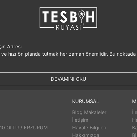
şin Adresi
i ve hızı ön planda tutmak her zaman önemlidir. Bu noktada
r, müşterilerine güvenilir bir alışveriş platformu sunar. Kiş
Sizin için değerli olan bilgilerin güvende olduğunu bilerek, alı
DEVAMINI OKU
, aynı gün kargolanarak size hızlı bir şekilde ulaştırılır. B
uyasi.com.tr, müşterilerinin zamanını önemser ve en hızlı şek
umunda TesbihRuyasi.com.tr,
iade
ve değişim imkanı sunar. 
KURUMSAL
M
abilirsiniz. Bu sayede alışveriş deneyiminizde herhangi bir r
Blog Makaleler
İl
 aldığınız ürünlerin arkasında durur ve satış sonrası destek s
eri hizmetleri ekibi size yardımcı olacaktır. Bu sayede alışv
İletişim
H
aklı bir alışveriş deneyimi sunar. Siz de bu avantajlardan yara
: 10 OLTU / ERZURUM
Havale Bilgileri
Ka
Hakkımızda
Bi