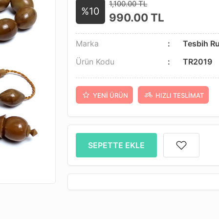
1,100.00 TL
%10
990.00
TL
Marka
Tesbih R
Ürün Kodu
TR2019
YENI ÜRÜN
HIZLI TESLIMAT
SEPETTE EKLE