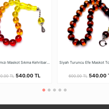
naklı damar ve leke gibi izler mevcuttur.
sağlık ve zindelik sembolü olarak kabul edilmiştir. Bu tesbi
Her dokunuşunda sizi temiz ve sağlıklı hissettirir.
yasi Dijital Mağazamızda Türkiye’nin Tesbih Markası tesbi
Sarı Kırmızı Maskot Sıkma Kehribar Tesbih
540.00 TL
540.00 
0.00 TL
600.00 TL