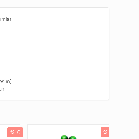
umlar
esim)
ün
ndur
ih İpi
%10
%10