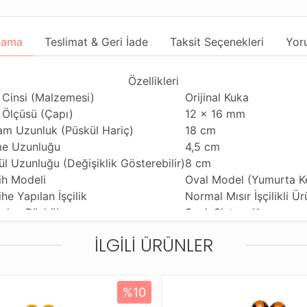
lama
Teslimat & Geri İade
Taksit Seçenekleri
Yor
Özellikleri
 Cinsi (Malzemesi)
Orijinal Kuka
 Ölçüsü (Çapı)
12 x 16 mm
am Uzunluk (Püskül Hariç)
18 cm
e Uzunluğu
4,5 cm
l Uzunluğu (Değişiklik Gösterebilir)
8 cm
ih Modeli
Oval Model (Yumurta K
he Yapılan İşçilik
Normal Mısır İşçilikli Ür
nılan Püskül
Sıralı Sistem Kamçı
nım Özelliği
Günlük Kullanıma Uygu
İLGILI ÜRÜNLER
ihi Çekme Özelliği
Tekli Çekime Uygun
ldiği Malzeme
Standart Dayanıklı Tesb
tleme ve Gönderim Şekli
Standart Tesbih Kutusu
%10