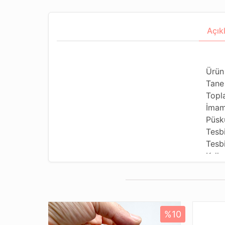
Açık
Ürün
Tane
Topl
İmam
Püskü
Tesb
Tesbi
Kulla
Kulla
Tesb
Dizi
Pake
%10