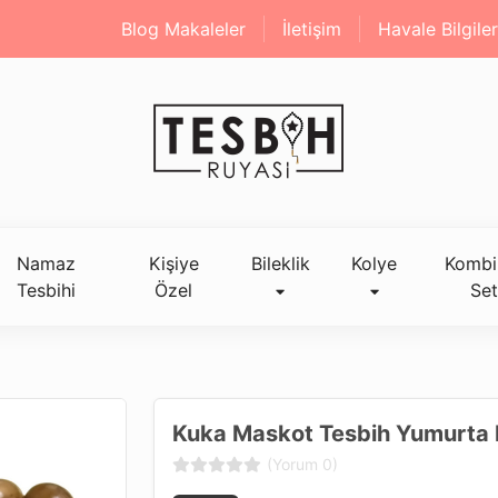
Blog Makaleler
İletişim
Havale Bilgiler
Namaz
Kişiye
Bileklik
Kolye
Kombi
Tesbihi
Özel
Set
Kuka Maskot Tesbih Yumurta K
(Yorum 0)