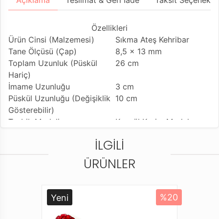
Açıklama
Teslimat & Geri İade
Taksit Seçenekler
Özellikleri
Ürün Cinsi (Malzemesi)
Sıkma Ateş Kehribar
Tane Ölçüsü (Çap)
8,5 x 13 mm
Toplam Uzunluk (Püskül
26 cm
Hariç)
İmame Uzunluğu
3 cm
Püskül Uzunluğu (Değişiklik
10 cm
Gösterebilir)
Tesbih Modeli
Kapsül Kesim Model
Tesbih'e Yapılan İşçilik
Usta İşçilikli Ürün (Ömer
İLGILI
Daş İmzalı)
Kullanılan Püskül
Sıralı Sistem Kamçı
ÜRÜNLER
Kullanım Özelliği
Günlük Kullanıma
Uygundur
Tesbihi Çekme Özelliği
Çiftli ve Tekli Çekime
Yeni
%20
Uygun
Dizildiği Malzeme
Standart Tesbih İpi