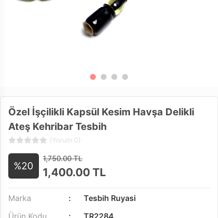
Özel İşçilikli Kapsül Kesim Havşa Delikli
Ateş Kehribar Tesbih
(Yorum 0)
1,750.00 TL
%20
1,400.00
TL
Marka
Tesbih Ruyasi
Ürün Kodu
TR2284