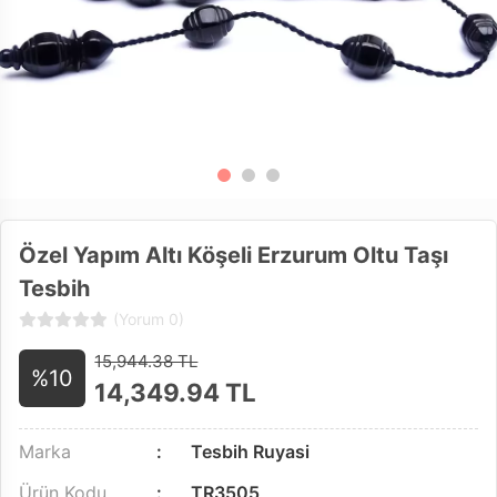
Özel Yapım Altı Köşeli Erzurum Oltu Taşı
Tesbih
(Yorum 0)
15,944.38 TL
%10
14,349.94
TL
Marka
Tesbih Ruyasi
Ürün Kodu
TR3505