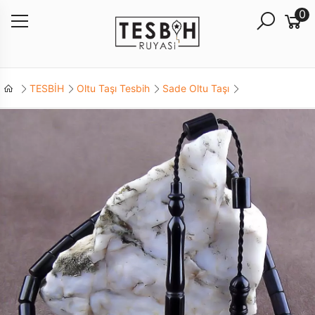
0
TESBİH
Oltu Taşı Tesbih
Sade Oltu Taşı