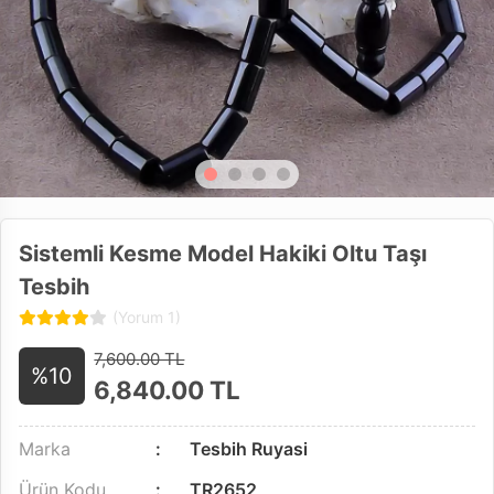
Sistemli Kesme Model Hakiki Oltu Taşı
Tesbih
(Yorum 1)
7,600.00 TL
%10
6,840.00
TL
Marka
Tesbih Ruyasi
Ürün Kodu
TR2652