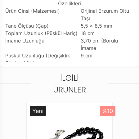
Özellikleri
Ürün Cinsi (Malzemesi)
Orijinal Erzurum Oltu
Taşı
Tane Ölçüsü (Çap)
5,5 x 8,5 mm
Toplam Uzunluk (Püskül Hariç)
18 cm
İmame Uzunluğu
3,70 cm (Borulu
İmame
Püskül Uzunluğu (Değişiklik
9 cm
Gösterebilir)
Tesbih Modeli
Kesme Model (ince
İLGILI
model)
Tesbihe Yapılan İşçilik
Kumpaslı Usta İşçilik
ÜRÜNLER
Kullanılan Püskül
Sıralı Sistem Kamçı
Kullanım Özelliği
Günlük Kullanıma
Uygundur
Yeni
%10
Tesbihi Çekme Özelliği
Tekli ve Çiftli Çekime
Uygun
Dizildiği Malzeme
Standart Tesbih İpi
Paketleme ve Gönderim Şekli
Dayanıklı Tesbih