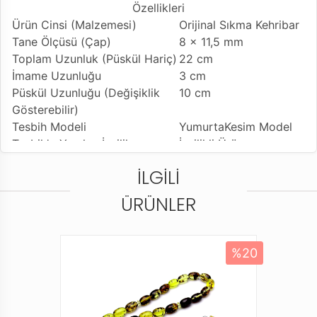
Özellikleri
Ürün Cinsi (Malzemesi)
Orijinal Sıkma Kehribar
Tane Ölçüsü (Çap)
8 x 11,5 mm
Toplam Uzunluk (Püskül Hariç)
22 cm
İmame Uzunluğu
3 cm
Püskül Uzunluğu (Değişiklik
10 cm
Gösterebilir)
Tesbih Modeli
YumurtaKesim Model
Tesbih'e Yapılan İşçilik
İşçilikli Ürün
Kullanılan Püskül
925 Ayar Gümüş Kamçı
İLGILI
Kullanım Özelliği
Günlük Kullanıma
Uygundur
ÜRÜNLER
Tesbihi Çekme Özelliği
Çiftli ve Tekli Çekime
Uygun
Dizildiği Malzeme
Standart Tesbih İpi
%20
Paketleme ve Gönderim Şekli
Standart Dayanıklı
Tesbih Kutu
Ürün Açıklaması