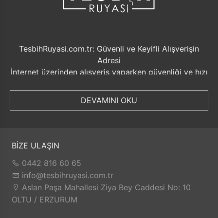
TesbihRuyasi.com.tr: Güvenli ve Keyifli Alışverişin
Adresi
İnternet üzerinden alışveriş yaparken güvenliği ve hızı
ön planda tutmak her zaman önemlidir. Bu noktada
TesbihRuyasi.com.tr, müşterilerine sunduğu bir dizi
DEVAMINI OKU
avantajla öne çıkmaktadır.
Güvenilir Alışveriş Deneyimi: TesbihRuyasi.com.tr,
müşterilerine güvenilir bir alışveriş platformu sunar.
Kişisel bilgilerinizin korunması ve güvenli ödeme
BİZE ULAŞIN
seçenekleri ile rahatça alışveriş yapabilirsiniz. Sizin
0442 816 60 65
için değerli olan bilgilerin güvende olduğunu bilerek,
info@tesbihruyasi.com.tr
alışveriş deneyiminizi keyifli hale getirebilirsiniz.
Aslan Paşa Mahallesi Ziya Bey Caddesi No: 10
Hızlı Kargo Hizmeti: Sipariş verdiğiniz ürünler, aynı
OLTU / ERZURUM
gün kargolanarak size hızlı bir şekilde ulaştırılır. Bu
sayede beklemek zorunda kalmadan istediğiniz