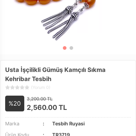
Usta İşçilikli Gümüş Kamçılı Sıkma
Kehribar Tesbih
(Yorum 0)
3,200.00 TL
%20
2,560.00
TL
Marka
Tesbih Ruyasi
Ürün Kodu
TR3719