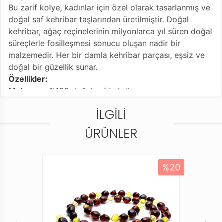
Bu zarif kolye, kadınlar için özel olarak tasarlanmış ve
doğal saf kehribar taşlarından üretilmiştir. Doğal
kehribar, ağaç reçinelerinin milyonlarca yıl süren doğal
süreçlerle fosilleşmesi sonucu oluşan nadir bir
malzemedir. Her bir damla kehribar parçası, eşsiz ve
doğal bir güzellik sunar.
Özellikler:
Malzeme:
%100 doğal saf kehribar
Tasarım:
Damla formunda, zarif ve şık bir görünüm
İLGILI
Renk:
Altın sarısından, açık bala kadar değişen doğal
renk tonları
ÜRÜNLER
Uzunluk:
Kolye ipi, kapalı 26 cm uzunlukta olup, rahat
bir kullanım sağlar
Kapatma:
Güvenli bir şekilde kapanan ve kolayca
%20
açılabilen bir kapama mekanizması
Faydalar:
Estetik:
Doğal kehribarın benzersiz renk ve dokusu,
her kıyafeti şık bir şekilde tamamlar.
Enerji ve Şifa:
Kehribar, bazı kültürlerde enerji