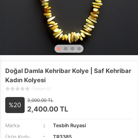
Doğal Damla Kehribar Kolye | Saf Kehribar
Kadın Kolyesi
(Yorum 0)
3,000.00 TL
%20
2,400.00
TL
Marka
Tesbih Ruyasi
Ürün Kodu
TR3385