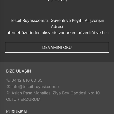
TesbihRuyasi.com.tr: Güvenli ve Keyifli Alışverişin
Adresi
İnternet üzerinden alışveriş yaparken güvenliği ve hızı
ön planda tutmak her zaman önemlidir. Bu noktada
TesbihRuyasi.com.tr, müşterilerine sunduğu bir dizi
DEVAMINI OKU
avantajla öne çıkmaktadır.
Güvenilir Alışveriş Deneyimi: TesbihRuyasi.com.tr,
müşterilerine güvenilir bir alışveriş platformu sunar.
Kişisel bilgilerinizin korunması ve güvenli ödeme
BİZE ULAŞIN
seçenekleri ile rahatça alışveriş yapabilirsiniz. Sizin
0442 816 60 65
için değerli olan bilgilerin güvende olduğunu bilerek,
info@tesbihruyasi.com.tr
alışveriş deneyiminizi keyifli hale getirebilirsiniz.
Aslan Paşa Mahallesi Ziya Bey Caddesi No: 10
Hızlı Kargo Hizmeti: Sipariş verdiğiniz ürünler, aynı
OLTU / ERZURUM
gün kargolanarak size hızlı bir şekilde ulaştırılır. Bu
sayede beklemek zorunda kalmadan istediğiniz
KURUMSAL
ürünlere kolaylıkla sahip olabilirsiniz.