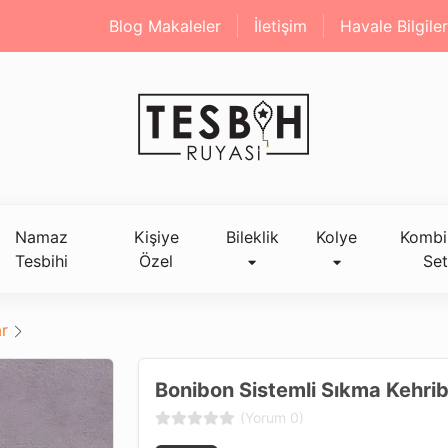
Blog Makaleler
İletişim
Havale Bilgiler
Namaz
Kişiye
Bileklik
Kolye
Kombi
Tesbihi
Özel
Set
r
Bonibon Sistemli Sıkma Kehrib
(Yorum 0)