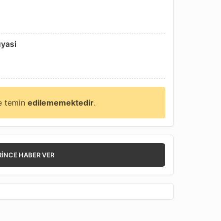
uyasi
ne temin
edilememektedir
.
RINCE HABER VER