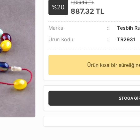
1,109.16 TL
%20
887.32
TL
Marka
Tesbih R
Ürün Kodu
TR2931
Ürün kısa bir süreliği
STOGA GI