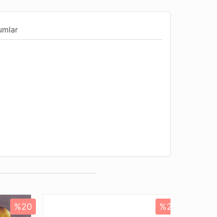
umlar
ndur
Uygun
%20
%20
Yeni