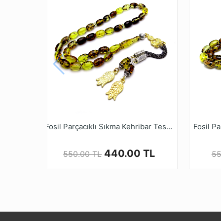
* Ürün bonibon olması sebebiyle renk diziliml
gönderilir.
* Farklı monitör ve ışık efekti nedeniyle, öğe
* Tesbih ustalarımızın ellerinde tesbih halini
mağazamız tesbihruyasi.com.tr de bulabilirsi
* Kehribar Tesbihler kullanımla beraber zama
* Kalite ve güvenden ödün vermeyen Tesbih 
alışveriş yapabilirsiniz.
Fosil Parçacıklı Sıkma Kehribar Tesbih
440.00 TL
550.00 TL
55