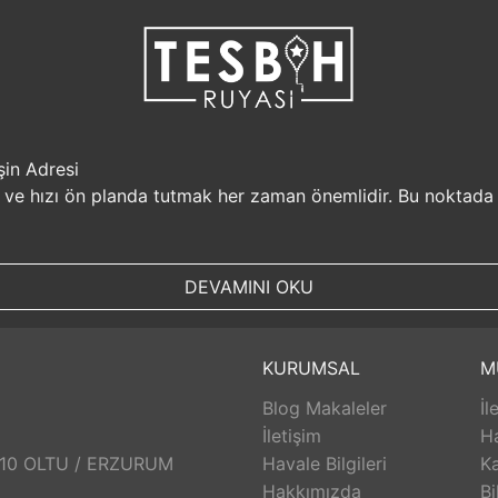
şin Adresi
i ve hızı ön planda tutmak her zaman önemlidir. Bu noktada
r, müşterilerine güvenilir bir alışveriş platformu sunar. Kiş
Sizin için değerli olan bilgilerin güvende olduğunu bilerek, alı
DEVAMINI OKU
, aynı gün kargolanarak size hızlı bir şekilde ulaştırılır. B
uyasi.com.tr, müşterilerinin zamanını önemser ve en hızlı şek
umunda TesbihRuyasi.com.tr,
iade
ve değişim imkanı sunar. 
KURUMSAL
M
abilirsiniz. Bu sayede alışveriş deneyiminizde herhangi bir r
Blog Makaleler
İl
 aldığınız ürünlerin arkasında durur ve satış sonrası destek s
eri hizmetleri ekibi size yardımcı olacaktır. Bu sayede alışv
İletişim
H
aklı bir alışveriş deneyimi sunar. Siz de bu avantajlardan yara
: 10 OLTU / ERZURUM
Havale Bilgileri
Ka
Hakkımızda
Bi