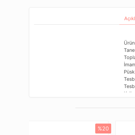
Açık
Ürün
Tane
Topl
İmam
Püsk
Tesb
Tesbi
Kulla
Kulla
Tesb
Dizi
Pake
%20