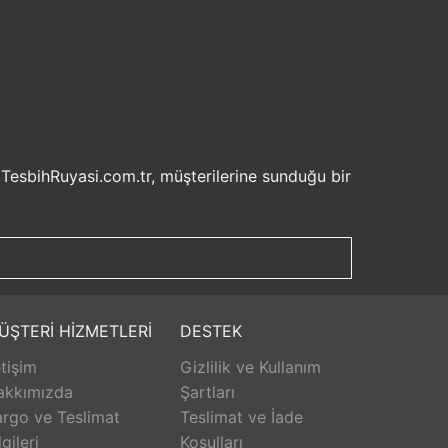
 TesbihRuyasi.com.tr, müşterilerine sunduğu bir
isel bilgilerinizin korunması ve güvenli ödeme
şveriş deneyiminizi keyifli hale getirebilirsiniz.
u sayede beklemek zorunda kalmadan istediğiniz
ilde ürünlerini teslim etmeyi amaçlar.
Aldığınız ürünü beğenmez veya istediğiniz gibi
ÜŞTERİ HİZMETLERİ
DESTEK
isk olmadan istediğiniz ürünü seçebilirsiniz.
etişim
Gizlilik ve Kullanım
unar. Ürünlerle ilgili herhangi bir sorun
erişinizin her aşamasında destek alabilirsiniz.
akkımızda
Şartları
rlanarak keyifli bir alışveriş yapabilirsiniz.
rgo ve Teslimat
Teslimat ve İade
lgileri
Koşulları