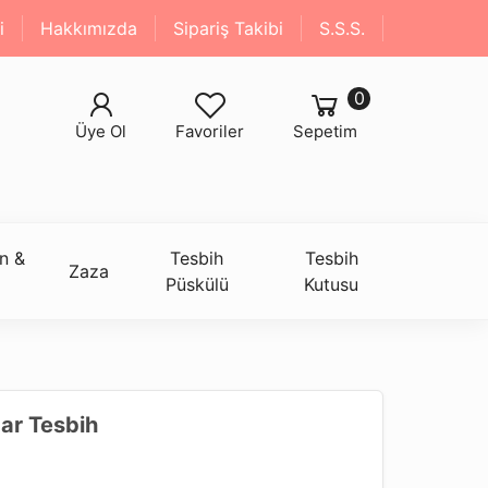
i
Hakkımızda
Sipariş Takibi
S.S.S.
0
Üye Ol
Favoriler
Sepetim
n &
Tesbih
Tesbih
Zaza
Püskülü
Kutusu
ar Tesbih