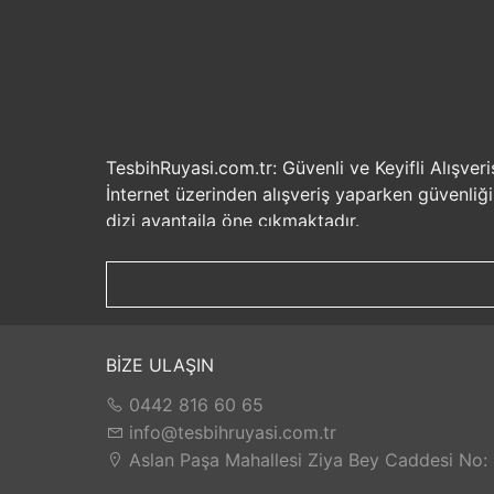
TesbihRuyasi.com.tr: Güvenli ve Keyifli Alışveri
İnternet üzerinden alışveriş yaparken güvenliğ
dizi avantajla öne çıkmaktadır.
Güvenilir Alışveriş Deneyimi: TesbihRuyasi.com.t
seçenekleri ile rahatça alışveriş yapabilirsiniz. 
Hızlı Kargo Hizmeti: Sipariş verdiğiniz ürünler
ürünlere kolaylıkla sahip olabilirsiniz. TesbihR
İade ve Değişim İmkanı: Memnuniyetsizlik dur
BİZE ULAŞIN
değilse, kolayca iade edebilir veya değişim yap
0442 816 60 65
Satış Sonrası Destek: TesbihRuyasi.com.tr, satın
yaşarsanız veya yardıma ihtiyacınız olursa, müşt
info@tesbihruyasi.com.tr
TesbihRuyasi.com.tr güvenli, hızlı ve müşteri od
Aslan Paşa Mahallesi Ziya Bey Caddesi No