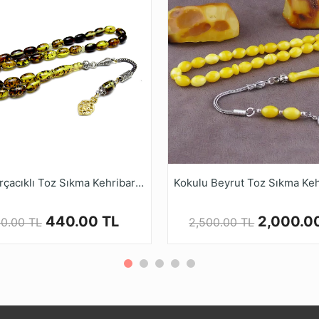
erinde farklılıklar olabilir, Ürün görseldeki örnek ürüne %95
nin gerçek rengi resimlerde gösterilen renkten biraz farklı ol
 alan bu ürünler, çeşitli renk ve şekillerde tasarlanmaktadır
niz.
nla renk alamaları ve elde daha güzel bir form yakalamaları
Ruyasi Dijital Mağazamızda Türkiye’nin Tesbih Markası tes
Fosil Parçacıklı Toz Sıkma Kehribar Tesbih
440.00 TL
2,000.0
0.00 TL
2,500.00 TL