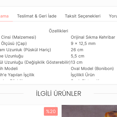
lama
Teslimat & Geri İade
Taksit Seçenekleri
Yor
Özellikleri
 Cinsi (Malzemesi)
Orijinal Sıkma Kehribar
 Ölçüsü (Çap)
9 x 12,5 mm
am Uzunluk (Püskül Hariç)
26 cm
e Uzunluğu
5,5 cm
ül Uzunluğu (Değişiklik Gösterebilir)
13 cm
ih Modeli
Oval Model (Bonibon)
h'e Yapılan İşçilik
İşçilikli Ürün
nılan Püskül
Sıralı Sistem Kamçı
nım Özelliği
Günlük Kullanıma Uygu
İLGILI ÜRÜNLER
ihi Çekme Özelliği
Çiftli ve Tekli Çekime 
ldiği Malzeme
Standart Tesbih İpi
tleme ve Gönderim Şekli
Standart Tesbih Kutusu
%20
Ürün Açıklaması