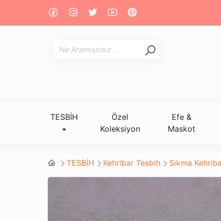
TESBİH
Özel
Efe &
Koleksiyon
Maskot
TESBİH
Kehribar Tesbih
Sıkma Kehriba