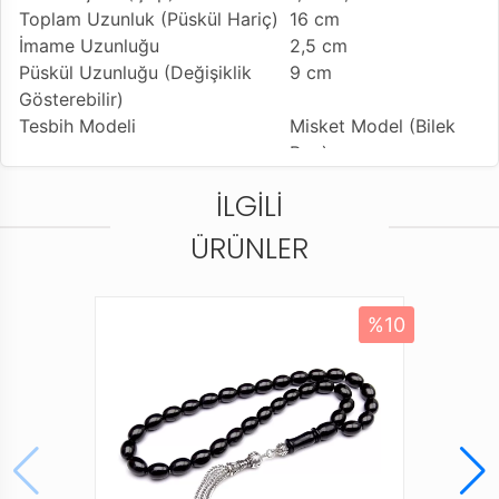
Toplam Uzunluk (Püskül Hariç)
16 cm
İmame Uzunluğu
2,5 cm
Püskül Uzunluğu (Değişiklik
9 cm
Gösterebilir)
Tesbih Modeli
Misket Model (Bilek
Boy)
Tesbihe Yapılan İşçilik
Gümüş Kafes Zikzak
İLGILI
İşleme
Kullanılan Püskül
925 Ayar Gümüş
ÜRÜNLER
Kamçı
Kullanım Özelliği
Günlük Kullanıma
Uygundur
%10
Tesbihi Çekme Özelliği
Tekli ve Çiftli Çekime
Uygun
Dizildiği Malzeme
Standart Tesbih İpi
Paketleme ve Gönderim Şekli
Dayanıklı Tesbih
Kutusu