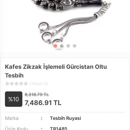
Kafes Zikzak İşlemeli Gürcistan Oltu
Tesbih
(Yorum 0)
8,318.79 TL
%10
7,486.91
TL
Marka
Tesbih Ruyasi
Ürün Kodu
TR1485