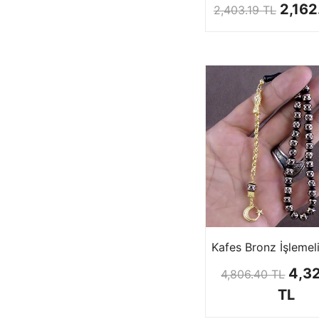
2,162
2,403.19 TL
4,3
4,806.40 TL
TL