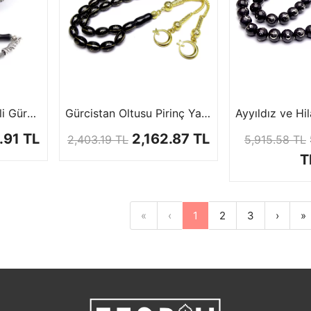
Kafes Zikzak İşlemeli Gürcistan Oltu Tesbih
Gürcistan Oltusu Pirinç Yarma ve Nokta İşleme
.91 TL
2,162.87 TL
2,403.19 TL
5,915.58 TL
T
«
‹
1
2
3
›
»