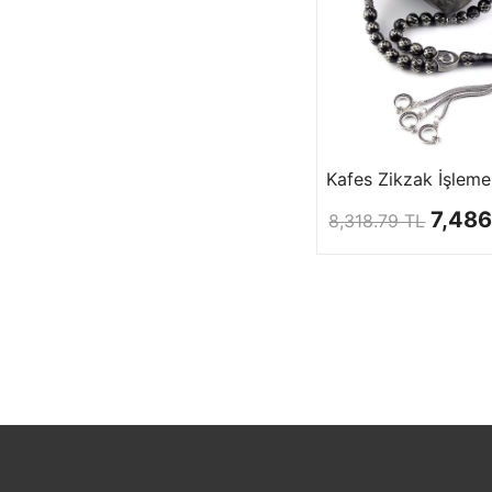
7,486
8,318.79 TL