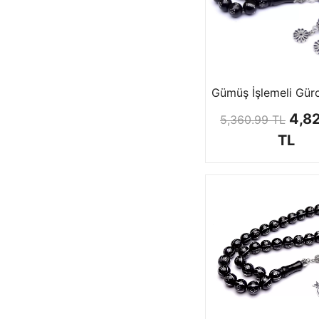
4,8
5,360.99 TL
TL