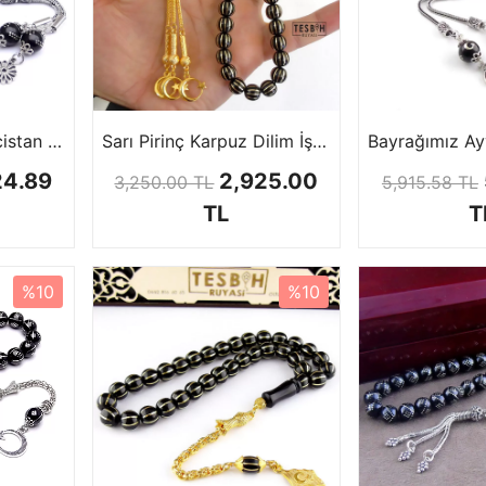
Gümüş İşlemeli Gürcistan Oltu Tesbih
Sarı Pirinç Karpuz Dilim İşlemeli Oltu Tesbih
24.89
2,925.00
3,250.00 TL
5,915.58 TL
TL
T
%10
%10