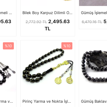
Yarma ve Nokta İşlemeli Gürcistan Oltusu
Bilek Boy Karpuz Dilimli Oltu Tesbih
95.63
2,495.63
5
2,772.92 TL
6,470.16 TL
TL
%10
%10
Gürcistan Oltusu Yarma ve Nokta İşleme
Pirinç Yarma ve Nokta İşlemeli Gürcistan Taşı Tesbihi