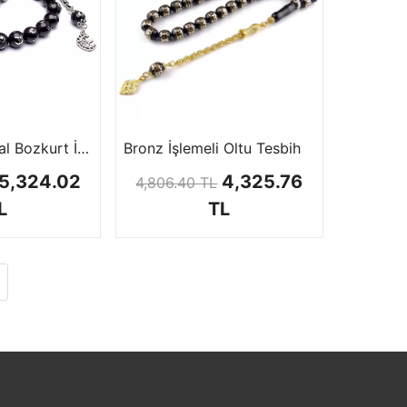
Ayyıldız ve Hilal Bozkurt İşlemeli Oltu Tesbihi
Bronz İşlemeli Oltu Tesbih
5,324.02
4,325.76
4,806.40 TL
L
TL