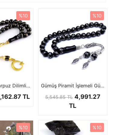
%10
%10
Bileklik Boy Karpuz Dilimli Oltu Tesbih
Gümüş Piramit İşlemeli Gürcistan Oltu Tesbih
,162.87 TL
4,991.27
5,545.85 TL
TL
%10
%10