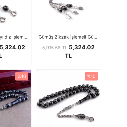
Bayrağımız Ayyıldız İşlemeli Gürcistan Oltu Tesbih
Gümüş Zikzak İşlemeli Gürcistan Oltu Tesbih
5,324.02
5,324.02
5,915.58 TL
L
TL
%10
%10