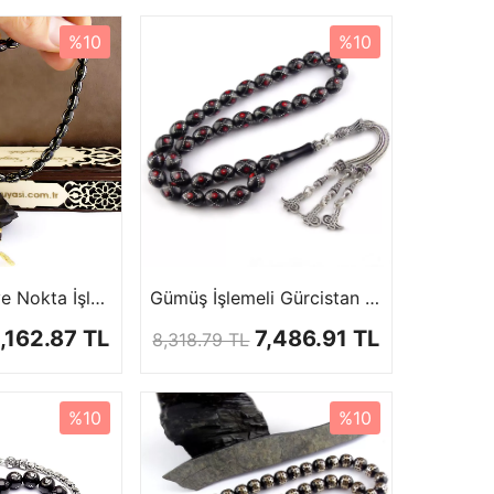
%10
%10
Karpuz Dilim ve Nokta İşlemeli Gürcistan Oltu Tesbih
Gümüş İşlemeli Gürcistan Oltu Tesbih
,162.87 TL
7,486.91 TL
8,318.79 TL
%10
%10