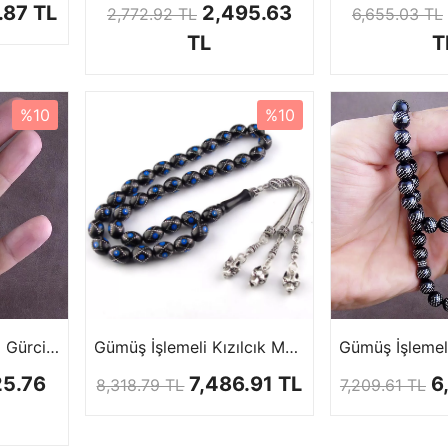
.87 TL
2,495.63
2,772.92 TL
6,655.03 TL
TL
T
%10
%10
Kafes Bronz İşlemeli Gürcistan Oltu Tesbih
Gümüş İşlemeli Kızılcık Model Gürcistan Oltu Tesbih
25.76
7,486.91 TL
6
8,318.79 TL
7,209.61 TL