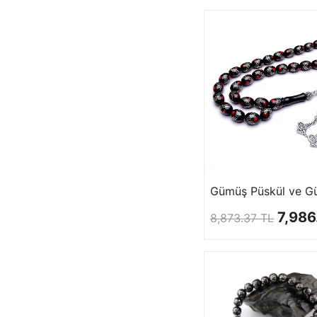
7,986
8,873.37 TL