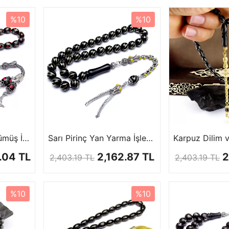
%10
%10
Gümüş Püskül ve Gümüş İşlemeli Gürcistan Oltu Tesbihi
Sarı Pirinç Yan Yarma İşlemeli Misket Gürcistan Taşı Tesbihi
.04 TL
2,162.87 TL
2
2,403.19 TL
2,403.19 TL
%10
%10