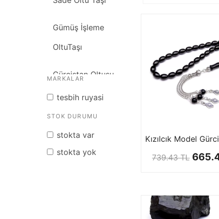
Sade Oltu Taşı
Gümüş İşleme
OltuTaşı
Gürcistan Oltusu
MARKALAR
tesbih ruyasi
STOK DURUMU
stokta var
stokta yok
665.
739.43 TL