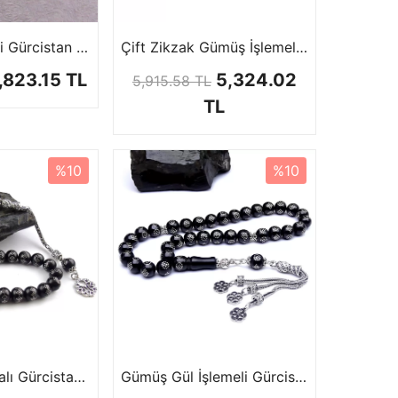
Gümüş İşlemeli Gürcistan Oltu Tesbih
Çift Zikzak Gümüş İşlemeli Gürcistan Oltu Tesbih
,823.15 TL
5,324.02
5,915.58 TL
TL
%10
%10
Gümüş Baklavalı Gürcistan Oltu Tesbih
Gümüş Gül İşlemeli Gürcistan Oltu Tesbih