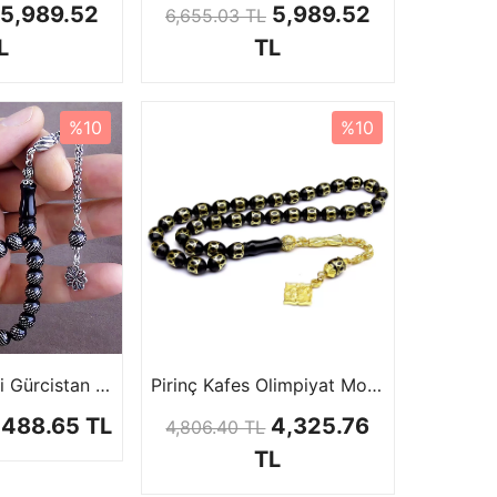
5,989.52
5,989.52
6,655.03 TL
L
TL
%10
%10
Gümüş İşlemeli Gürcistan Oltu Tesbih
Pirinç Kafes Olimpiyat Model Gürcistan Oltu Tesbih
,488.65 TL
4,325.76
4,806.40 TL
TL