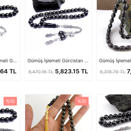
Gümüş Çember İşlemeli Gürcistan Oltu Tesbihi
Gümüş İşlemeli Gürcistan Oltu Tesbih
.64 TL
5,823.15 TL
7
6,470.16 TL
8,318.79 TL
%10
%10