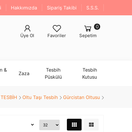
i
Hakkımızda
Sipariş Takibi
S.S.S.
0
Üye Ol
Favoriler
Sepetim
n &
Tesbih
Tesbih
Zaza
Püskülü
Kutusu
TESBİH
Oltu Taşı Tesbih
Gürcistan Oltusu