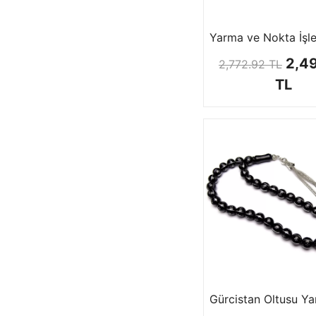
2,4
2,772.92 TL
TL