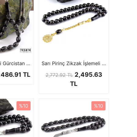
Gümüş İşlemeli Gürcistan Oltu Tesbihi
Sarı Pirinç Zikzak İşlemeli Gürcistan Oltu Tesbihi
,486.91 TL
2,495.63
2,772.92 TL
TL
%10
%10