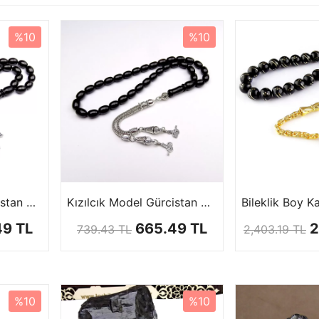
%10
%10
Kızılcık Model Gürcistan Oltutaşı Tesbihi
Kızılcık Model Gürcistan Oltutaşı Tesbihi
49 TL
665.49 TL
2
739.43 TL
2,403.19 TL
%10
%10