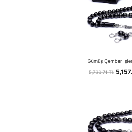
5,157
5,730.71 TL