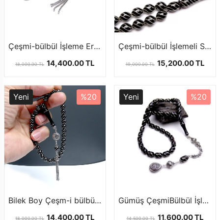
Çeşmi-bülbül İşleme Erzurum Oltu Taşı Tesbih
Çeşmi-bülbül İşlemeli Sistemli Erzurum Oltu Tesbihi
14,400.00 TL
15,200.00 TL
18,000.00 TL
19,000.00 TL
Yeni
%20
Yeni
%20
Bilek Boy Çeşm-i bülbül İşleme Erzurum Oltu Taşı Tesbih
Gümüş ÇeşmiBülbül İşlemeli Kapsül Kesim Oltu Taşı Tesbih
14,400.00 TL
11,600.00 TL
18,000.00 TL
14,500.00 TL