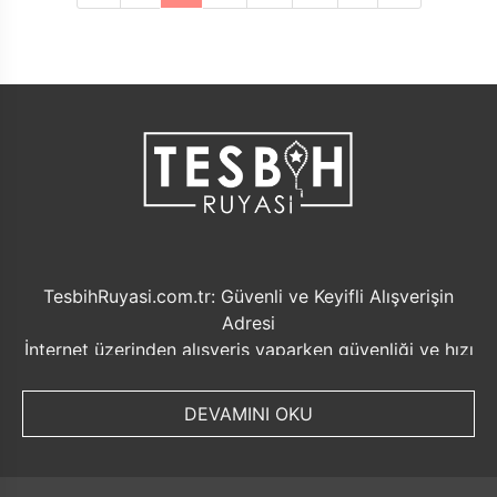
TesbihRuyasi.com.tr: Güvenli ve Keyifli Alışverişin
Adresi
İnternet üzerinden alışveriş yaparken güvenliği ve hızı
ön planda tutmak her zaman önemlidir. Bu noktada
TesbihRuyasi.com.tr, müşterilerine sunduğu bir dizi
DEVAMINI OKU
avantajla öne çıkmaktadır.
Güvenilir Alışveriş Deneyimi: TesbihRuyasi.com.tr,
müşterilerine güvenilir bir alışveriş platformu sunar.