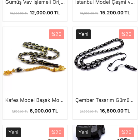
Gümüş Vav İşlemeli Orijinal Oltu Taşı Tesbih
İstanbul Model Çeşmi ve Firuze İşlemeli Oltutaşı Tesbih
12,000.00 TL
15,200.00 TL
15,000.00 TL
19,000.00 TL
%20
Yeni
%20
Kafes Model Başak Model Oltu Tesbih
Çember Tasarım Gümüş İşlemeli Oltu Taşı Tesbih
6,000.00 TL
16,800.00 TL
7,500.00 TL
21,000.00 TL
Yeni
%20
Yeni
%20