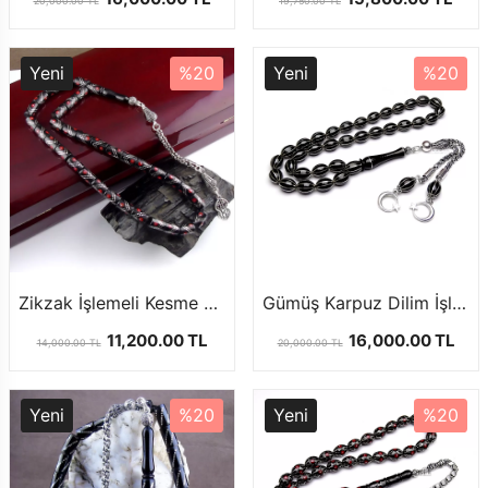
20,000.00 TL
19,750.00 TL
Yeni
%20
Yeni
%20
Zikzak İşlemeli Kesme Model Oltu Taşı Tesbih
Gümüş Karpuz Dilim İşlemeli Oltu Taşı Tesbih
11,200.00 TL
16,000.00 TL
14,000.00 TL
20,000.00 TL
Yeni
%20
Yeni
%20