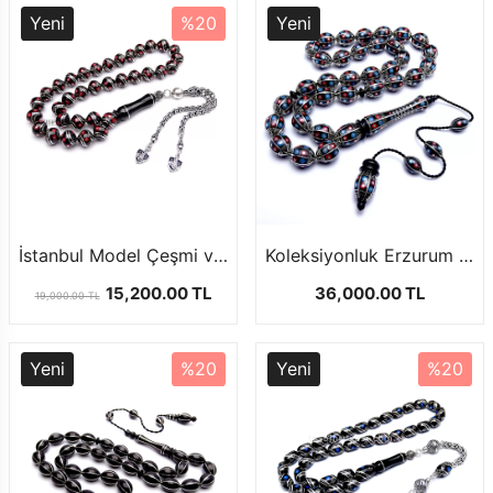
Yeni
%20
Yeni
İstanbul Model Çeşmi ve Mercan İşlemeli Oltutaşı Tesbih
Koleksiyonluk Erzurum Oltu Taşı Tesbih Usta İşçilikli Ürün
15,200.00 TL
36,000.00 TL
19,000.00 TL
Yeni
%20
Yeni
%20