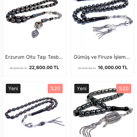
Erzurum Oltu Taşı Tesbih Usta İşi Gümüş Nakkaş Tasarım
Gümüş ve Firuze İşlemeli Erzurum Oltutaşı Tesbih
22,800.00 TL
16,000.00 TL
28,500.00 TL
20,000.00 TL
Yeni
%20
Yeni
%20