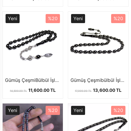
Yeni
%20
Yeni
%20
Gümüş ÇeşmiBülbül İşlemeli Oval Kesim Oltu Taşı Tesbih
Gümüş Çeşmibülbül İşlemeli Erzurum Oltu Taşı Tesbih Usta Elinden Şık ve Özel
11,600.00 TL
13,600.00 TL
14,500.00 TL
17,000.00 TL
Yeni
%20
Yeni
%20