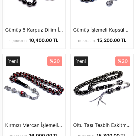
Gümüş 6 Karpuz Dilim İşlemeli Erzurum Oltu Taşı Tesbih
Gümüş İşlemeli Kapsül Kesim Erzurum Oltu Taşı Tesbih
10,400.00 TL
15,200.00 TL
13,000.00 TL
19,000.00 TL
Yeni
%20
Yeni
%20
Kırmızı Mercan İşlemeli Erzurum Oltu Taşı Tesbih
Oltu Taşı Tesbih Eskitme Model Gümüş Nakkaş Tasarım
16,000.00 TL
15,800.00 TL