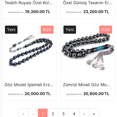
Tesbih Ruyasi Özel Koleksiyonu Erzurum Oltu Taşı Tesbih
Özel Gümüş Tasarım Erzurum Oltu Taşı Tesbih
19,200.00 TL
23,200.00 TL
24,000.00 TL
29,000.00 TL
Yeni
%20
Yeni
%20
Göz Model İşlemeli Erzurum Oltu Taşı Tesbih
Zümrüt Mineli Göz Model Erzurum Oltu Taşı Tesbih
20,000.00 TL
20,800.00 TL
25,000.00 TL
26,000.00 TL
«
‹
1
2
3
4
›
»