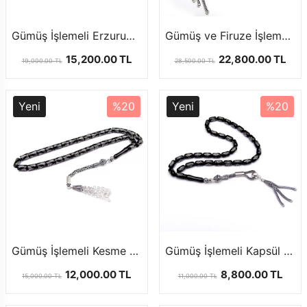
Gümüş İşlemeli Erzurum Oltu Taşı Tesbih
Gümüş ve Firuze İşlemeli Eskitme Kesim Model Oltu Taşı Tesbih
15,200.00 TL
22,800.00 TL
19,000.00 TL
28,500.00 TL
Yeni
%20
Yeni
%20
Gümüş İşlemeli Kesme Model Oltu Taşı Tesbih
Gümüş İşlemeli Kapsül Model Oltu Taşı Tesbih
12,000.00 TL
8,800.00 TL
15,000.00 TL
11,000.00 TL