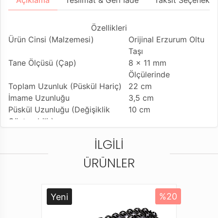
Açıklama
Teslimat & Geri İade
Taksit Seçenekler
Özellikleri
Ürün Cinsi (Malzemesi)
Orijinal Erzurum Oltu
Taşı
Tane Ölçüsü (Çap)
8 x 11 mm
Ölçülerinde
Toplam Uzunluk (Püskül Hariç)
22 cm
İmame Uzunluğu
3,5 cm
Püskül Uzunluğu (Değişiklik
10 cm
Gösterebilir)
Tesbih Modeli
Oval Beyzi Model
İLGILI
Tesbihe Yapılan İşçilik
1000 Ayar Gümüş
İşleme
ÜRÜNLER
Kullanılan Püskül
925 Ayar Gümüş
Kamçı
Kullanım Özelliği
Günlük Kullanıma
Yeni
%20
Uygundur
Tesbihi Çekme Özelliği
Tekli Çiftli Çekime