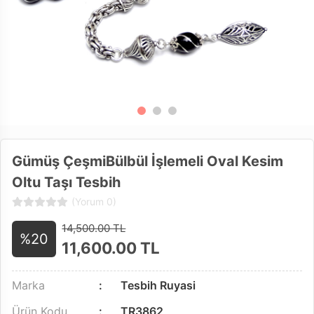
Gümüş ÇeşmiBülbül İşlemeli Oval Kesim
Oltu Taşı Tesbih
(Yorum 0)
14,500.00 TL
%20
11,600.00
TL
Marka
Tesbih Ruyasi
Ürün Kodu
TR3862