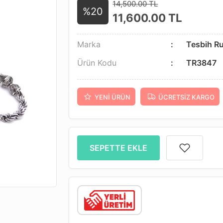
14,500.00 TL
%20
11,600.00
TL
Marka
Tesbih R
Ürün Kodu
TR3847
YENI ÜRÜN
ÜCRETSIZ KARGO
SEPETTE EKLE