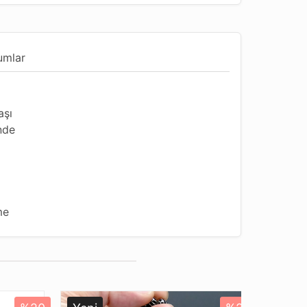
umlar
aşı
inde
me
ı
undur
gun
su