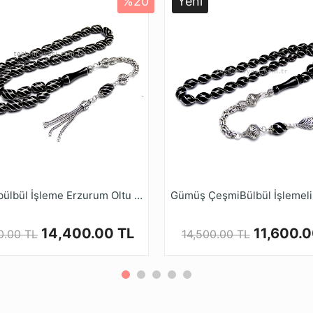
%20
Yeni
Ürün Açıklaması
kuzey doğusunda, Yer altından sadece el emeği ile bin bir g
an Oltu Taşı bu güçlük nedeniyle Değerli taşlar sınıfındadır.
 taş, genellikle siyah ve çok narin görülse de kahve renktedi
u Taşı kıymetli taşlar arasında olduğu tescil edilmiştir. Ol
eşme özelliğine sahip aynı zamanda İşlendikçe sertleşen, Ku
en, Stres azaltıcı, Gerginlik giderici, Sabır verici, Nazara ka
i, kendi atölyesinde usta ve işinde uzaman kadrosuyla her ç
tedir.
Çeşmi-bülbül İşleme Erzurum Oltu Taşı Tesbih
pmış olduğumuz oltu taşı tesbih modellerini, Kalite ve güve
ihruyasi.com.tr Güvencesiyle güvenle alışveriş yapabilirsin
14,400.00 TL
11,600.0
0.00 TL
14,500.00 TL