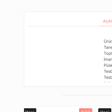
Açık
Ürün
Tane
Topl
İma
Püsk
Tesb
Tesb
Kull
Kull
Tesb
Dizi
Pake