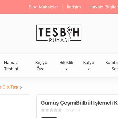
Blog Makaleler
İletişim
Havale Bilgiler
Namaz
Kişiye
Bileklik
Kolye
Kombi
Tesbihi
Özel
Set
 OltuTaşı
Gümüş ÇeşmiBülbül İşlemeli K
(Yorum 0)