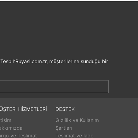
 TesbihRuyasi.com.tr, müşterilerine sunduğu bir
isel bilgilerinizin korunması ve güvenli ödeme
şveriş deneyiminizi keyifli hale getirebilirsiniz.
u sayede beklemek zorunda kalmadan istediğiniz
ilde ürünlerini teslim etmeyi amaçlar.
Aldığınız ürünü beğenmez veya istediğiniz gibi
ÜŞTERİ HİZMETLERİ
DESTEK
isk olmadan istediğiniz ürünü seçebilirsiniz.
etişim
Gizlilik ve Kullanım
unar. Ürünlerle ilgili herhangi bir sorun
erişinizin her aşamasında destek alabilirsiniz.
akkımızda
Şartları
rlanarak keyifli bir alışveriş yapabilirsiniz.
rgo ve Teslimat
Teslimat ve İade