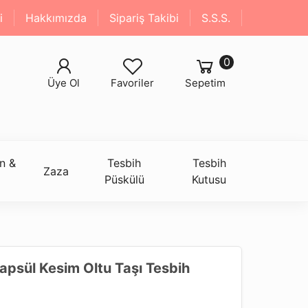
i
Hakkımızda
Sipariş Takibi
S.S.S.
0
Üye Ol
Favoriler
Sepetim
n &
Tesbih
Tesbih
Zaza
Püskülü
Kutusu
apsül Kesim Oltu Taşı Tesbih