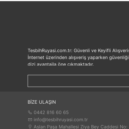
TesbihRuyasi.com.tr: Güvenli ve Keyifli Alışveri
İnternet üzerinden alışveriş yaparken güvenliğ
dizi avantajla öne çıkmaktadır.
Güvenilir Alışveriş Deneyimi: TesbihRuyasi.com.t
seçenekleri ile rahatça alışveriş yapabilirsiniz. 
Hızlı Kargo Hizmeti: Sipariş verdiğiniz ürünler
ürünlere kolaylıkla sahip olabilirsiniz. TesbihR
İade ve Değişim İmkanı: Memnuniyetsizlik dur
BİZE ULAŞIN
değilse, kolayca iade edebilir veya değişim yap
0442 816 60 65
Satış Sonrası Destek: TesbihRuyasi.com.tr, satın
yaşarsanız veya yardıma ihtiyacınız olursa, müşt
info@tesbihruyasi.com.tr
TesbihRuyasi.com.tr güvenli, hızlı ve müşteri od
Aslan Paşa Mahallesi Ziya Bey Caddesi No