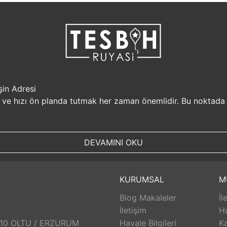
şin Adresi
i ve hızı ön planda tutmak her zaman önemlidir. Bu noktada
r, müşterilerine güvenilir bir alışveriş platformu sunar. Kiş
Sizin için değerli olan bilgilerin güvende olduğunu bilerek, alı
DEVAMINI OKU
, aynı gün kargolanarak size hızlı bir şekilde ulaştırılır. B
uyasi.com.tr, müşterilerinin zamanını önemser ve en hızlı şek
umunda TesbihRuyasi.com.tr,
iade
ve değişim imkanı sunar. 
KURUMSAL
M
abilirsiniz. Bu sayede alışveriş deneyiminizde herhangi bir r
Blog Makaleler
İl
 aldığınız ürünlerin arkasında durur ve satış sonrası destek s
eri hizmetleri ekibi size yardımcı olacaktır. Bu sayede alışv
İletişim
H
aklı bir alışveriş deneyimi sunar. Siz de bu avantajlardan yara
: 10 OLTU / ERZURUM
Havale Bilgileri
Ka