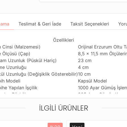
lama
Teslimat & Geri İade
Taksit Seçenekleri
Yor
Özellikleri
 Cinsi (Malzemesi)
Orijinal Erzurum Oltu T
 Ölçüsü (Çap)
8,5 x 11,5 mm Ölçüler
am Uzunluk (Püskül Hariç)
23 cm
me Uzunluğu
4 cm
ül Uzunluğu (Değişiklik Gösterebilir)
10 cm
ih Modeli
Kapsül Model
ihe Yapılan İşçilik
1000 Ayar Gümüş İşle
anılan Püskül
925 Ayar Gümüş Kamç
anım Özelliği
Günlük Kullanıma Uyg
İLGILI ÜRÜNLER
ihi Çekme Özelliği
Tekli Çiftli Çekime Uy
ldiği Malzeme
Standart Tesbih İpi
tleme ve Gönderim Şekli
Dayanıklı Tesbih Kutu