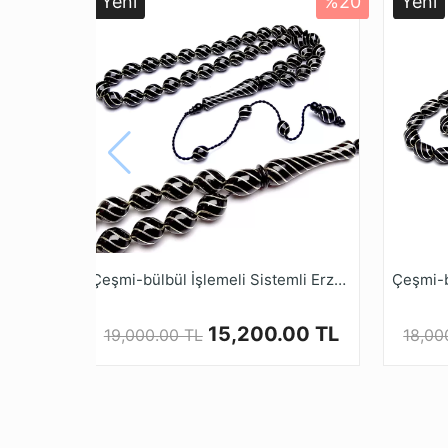
Yeni
%20
Yeni
* Oltu Taşı Yöremiz Erzurum Oltu İlçesinin 
çıkarılmaktadır. Doğal Fosil yapısına sahip ol
* İsmini çıkarıldığı İlçenin isminden alan bu
siyah renk kullanılmaktadır.
* Türkiye de 3213 sayılı maden kanununda Olt
olmasına rağmen Hava ile temas edince sertl
bir doğal fosil taştır.
* Oltu Taşı Pozitif düşünmenize, Kendinize güv
* 1986 yılından günümüze gelen Tesbih Ruyas
yerine tamamını el işçiliği ile özenle üretmek
Çeşmi-bülbül İşlemeli Sistemli Erzurum Oltu Tesbihi
* Tamamen el emeği göz nuru işçiliği ile ya
Mağazamızda Türkiye’nin Tesbih Markası tesb
15,200.00 TL
19,000.00 TL
18,00