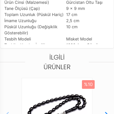
Ürün Cinsi (Malzemesi)
Gürcistan Oltu Taşı
Tane Ölçüsü (Çap)
9 x 9 mm
Toplam Uzunluk (Püskül Hariç)
17 cm
İmame Uzunluğu
2,5 cm
Püskül Uzunluğu (Değişiklik
10 cm
Gösterebilir)
Tesbih Modeli
Misket Model
Tesbihe Yapılan İşçilik
1000 Ayar Gümüş
İşleme
İLGILI
Kullanılan Püskül
925 Ayar Gümüş
Kamçı
ÜRÜNLER
Kullanım Özelliği
Günlük Kullanıma
Uygundur
Tesbihi Çekme Özelliği
Tekli ve Çiftli Çekime
%10
Uygun
Dizildiği Malzeme
Standart Tesbih İpi
Paketleme ve Gönderim Şekli
Dayanıklı Tesbih
Kutusu