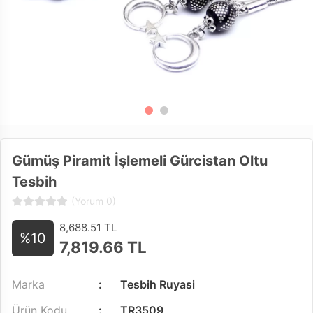
Gümüş Piramit İşlemeli Gürcistan Oltu
Tesbih
(Yorum 0)
8,688.51 TL
%10
7,819.66
TL
Marka
Tesbih Ruyasi
Ürün Kodu
TR3509