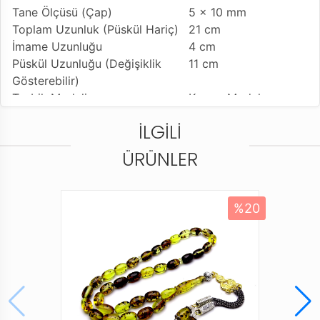
Tane Ölçüsü (Çap)
5 x 10 mm
Toplam Uzunluk (Püskül Hariç)
21 cm
İmame Uzunluğu
4 cm
Püskül Uzunluğu (Değişiklik
11 cm
Gösterebilir)
Tesbih Modeli
Kesme Model
Tesbih'e Yapılan İşçilik
İşçilikli Ürün
İLGILI
Kullanılan Püskül
925 Ayar Gümüş
Kamçı
ÜRÜNLER
Kullanım Özelliği
Günlük Kullanıma
Uygundur
Tesbihi Çekme Özelliği
Çiftli Çekime Uygun
%20
Dizildiği Malzeme
Standart Tesbih İpi
Paketleme ve Gönderim Şekli
Standart Tesbih
Kutusu
Ürün Açıklaması
* Tesbih ustalarımızın ellerinde tesbih halini alan bu