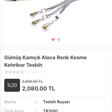
Gümüş Kamçılı Alaca Renk Kesme
Kehribar Tesbih
(Yorum 0)
2,600.00 TL
%20
2,080.00
TL
Marka
Tesbih Ruyasi
Ürün Kodu
TR3061