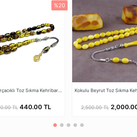
%20
Ürün Açıklaması
nin gerçek rengi resimlerde gösterilen renkten biraz farklı ol
 alan bu ürünler, çeşitli renk ve şekillerde tasarlanmaktadır
niz.
nla renk alamaları ve elde daha güzel bir form yakalamaları
Ruyasi Dijital Mağazamızda Türkiye’nin Tesbih Markası tes
Fosil Parçacıklı Toz Sıkma Kehribar Tesbih
440.00 TL
2,000.0
0.00 TL
2,500.00 TL