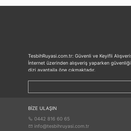
TesbihRuyasi.com.tr: Güvenli ve Keyifli Alışveri
İnternet üzerinden alışveriş yaparken güvenliğ
dizi avantajla öne çıkmaktadır.
Güvenilir Alışveriş Deneyimi: TesbihRuyasi.com.t
seçenekleri ile rahatça alışveriş yapabilirsiniz. 
Hızlı Kargo Hizmeti: Sipariş verdiğiniz ürünler
ürünlere kolaylıkla sahip olabilirsiniz. TesbihR
İade ve Değişim İmkanı: Memnuniyetsizlik dur
BİZE ULAŞIN
değilse, kolayca iade edebilir veya değişim yap
0442 816 60 65
Satış Sonrası Destek: TesbihRuyasi.com.tr, satın
yaşarsanız veya yardıma ihtiyacınız olursa, müşt
info@tesbihruyasi.com.tr