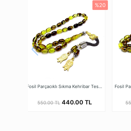
%20
* Farklı monitör ve ışık efekti nedeniyle, öğe
* Tesbih ustalarımızın ellerinde tesbih halini
mağazamız tesbihruyasi.com.tr de bulabilirsi
* Kehribar Tesbihler kullanımla beraber zama
* Kalite ve güvenden ödün vermeyen Tesbih 
alışveriş yapabilirsiniz.
Fosil Parçacıklı Sıkma Kehribar Tesbih
440.00 TL
550.00 TL
55