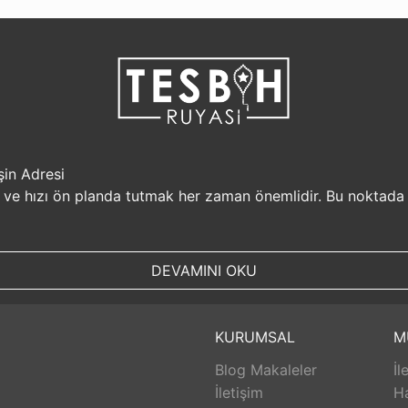
şin Adresi
i ve hızı ön planda tutmak her zaman önemlidir. Bu noktada
r, müşterilerine güvenilir bir alışveriş platformu sunar. Kiş
Sizin için değerli olan bilgilerin güvende olduğunu bilerek, alı
DEVAMINI OKU
, aynı gün kargolanarak size hızlı bir şekilde ulaştırılır. B
uyasi.com.tr, müşterilerinin zamanını önemser ve en hızlı şek
umunda TesbihRuyasi.com.tr,
iade
ve değişim imkanı sunar. 
KURUMSAL
M
abilirsiniz. Bu sayede alışveriş deneyiminizde herhangi bir r
Blog Makaleler
İl
 aldığınız ürünlerin arkasında durur ve satış sonrası destek s
eri hizmetleri ekibi size yardımcı olacaktır. Bu sayede alışv
İletişim
H