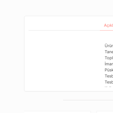
Açık
Ürün
Tane
Topl
İma
Püsk
Tesb
Tesb
Kull
Kull
Tesb
Dizi
Pake