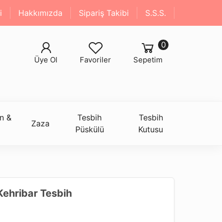
i
Hakkımızda
Sipariş Takibi
S.S.S.
0
Üye Ol
Favoriler
Sepetim
n &
Tesbih
Tesbih
Zaza
Püskülü
Kutusu
ehribar Tesbih