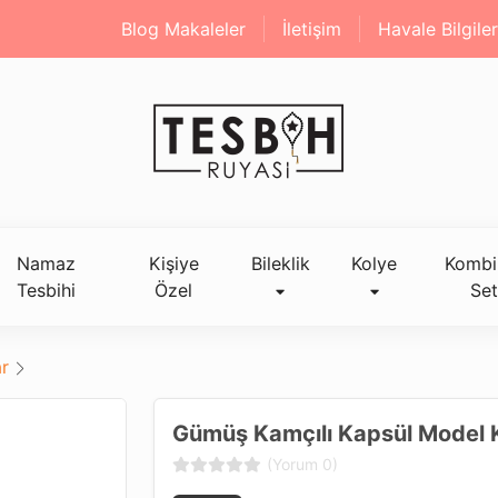
Blog Makaleler
İletişim
Havale Bilgiler
Namaz
Kişiye
Bileklik
Kolye
Kombi
Tesbihi
Özel
Set
r
Gümüş Kamçılı Kapsül Model K
(Yorum 0)