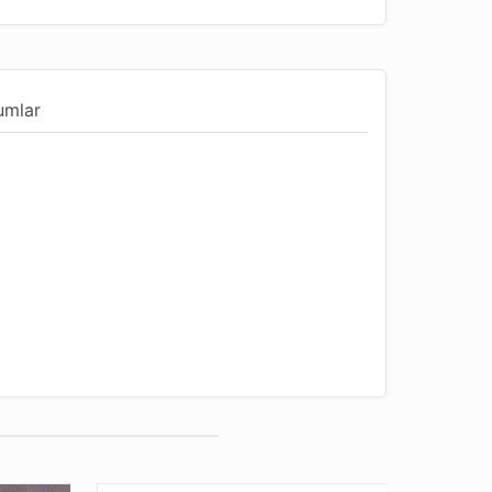
umlar
r
ı
undur
u