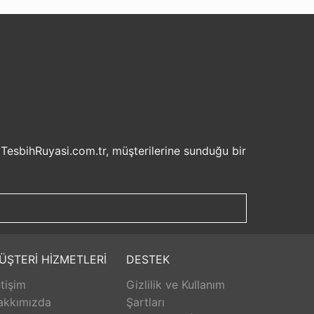
 TesbihRuyasi.com.tr, müşterilerine sunduğu bir
isel bilgilerinizin korunması ve güvenli ödeme
şveriş deneyiminizi keyifli hale getirebilirsiniz.
u sayede beklemek zorunda kalmadan istediğiniz
ilde ürünlerini teslim etmeyi amaçlar.
Aldığınız ürünü beğenmez veya istediğiniz gibi
ÜŞTERİ HİZMETLERİ
DESTEK
isk olmadan istediğiniz ürünü seçebilirsiniz.
etişim
Gizlilik ve Kullanım
unar. Ürünlerle ilgili herhangi bir sorun
erişinizin her aşamasında destek alabilirsiniz.
akkımızda
Şartları