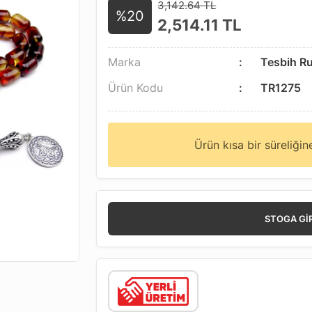
3,142.64 TL
%20
2,514.11
TL
Marka
Tesbih R
Ürün Kodu
TR1275
Ürün kısa bir süreliği
STOGA GI