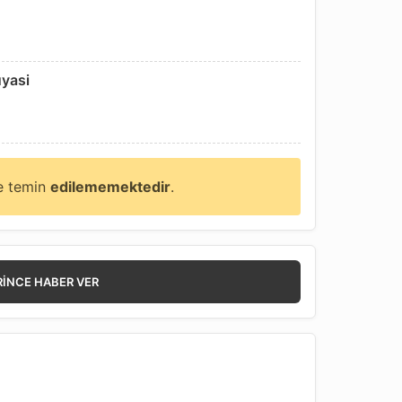
uyasi
ne temin
edilememektedir
.
RINCE HABER VER