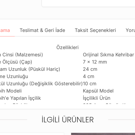
lama
Teslimat & Geri İade
Taksit Seçenekleri
Yor
Özellikleri
 Cinsi (Malzemesi)
Orijinal Sıkma Kehriba
 Ölçüsü (Çap)
7 x 12 mm
am Uzunluk (Püskül Hariç)
24 cm
me Uzunluğu
4 cm
ül Uzunluğu (Değişiklik Gösterebilir)
10 cm
ih Modeli
Kapsül Model
ih'e Yapılan İşçilik
İşçilikli Ürün
anılan Püskül
925 Ayar Gümüş Kamç
anım Özelliği
Günlük Kullanıma Uyg
İLGILI ÜRÜNLER
ihi Çekme Özelliği
Tekli Çekime Uygun
ldiği Malzeme
Standart Tesbih İpi
tleme ve Gönderim Şekli
Standart Tesbih Kutus