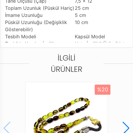
Tane Ölçüsü (Çap)
7,5 x 12
Toplam Uzunluk (Püskül Hariç)
25 cm
İmame Uzunluğu
5 cm
Püskül Uzunluğu (Değişiklik
10 cm
Gösterebilir)
Tesbih Modeli
Kapsül Model
Tesbih'e Yapılan İşçilik
Usta İşçilikli Ürün (Usta
İmzalı)
İLGILI
Kullanılan Püskül
Sıralı Sistem Kamçı
Kullanım Özelliği
Günlük Kullanıma
ÜRÜNLER
Uygundur
Tesbihi Çekme Özelliği
Çiftli Çekime Uygun
Dizildiği Malzeme
Standart Tesbih İpi
%20
Paketleme ve Gönderim Şekli
Standart Tesbih Kutusu
Ürün Açıklaması
* Farklı monitör ve ışık efekti nedeniyle, öğenin gerçek
rengi resimlerde gösterilen renkten biraz farklı olabilir.
* Tesbih ustalarımızın ellerinde tesbih halini alan bu
ürünler, çeşitli renk ve şekillerde tasarlanmaktadır. Tüm