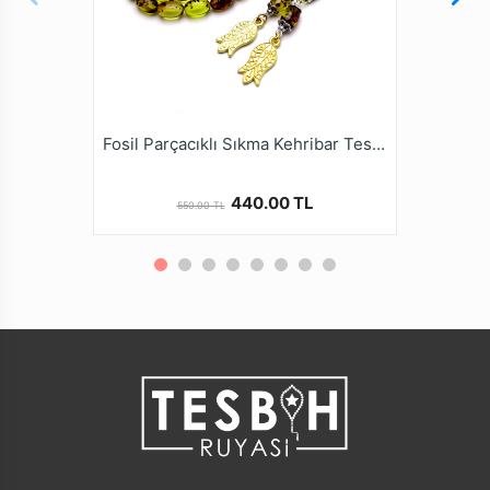
Kehribar Tesbih modellerimizi online mağazamız
tesbihruyasi.com.tr de bulabilirsiniz.
* Kehribar Tesbihler kullanımla beraber zamanla renk
alamaları ve elde daha güzel bir form yakalamalarıdır.
* Kalite ve güvenden ödün vermeyen Tesbih Ruyasi
Dijital Mağazamızda Türkiye’nin Tesbih Markası
Fosil Parçacıklı Sıkma Kehribar Tesbih
tesbihruyasi.com.tr Güvencesiyle güvenle alışveriş
yapabilirsiniz.
440.00 TL
550.00 TL