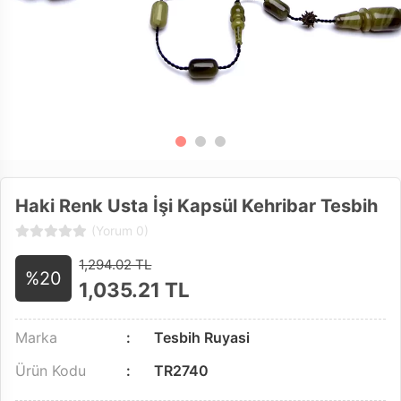
Haki Renk Usta İşi Kapsül Kehribar Tesbih
(Yorum 0)
1,294.02 TL
%20
1,035.21
TL
Marka
Tesbih Ruyasi
Ürün Kodu
TR2740