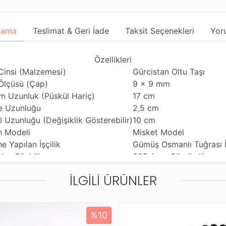
lama
Teslimat & Geri İade
Taksit Seçenekleri
Yor
Özellikleri
Cinsi (Malzemesi)
Gürcistan Oltu Taşı
Ölçüsü (Çap)
9 x 9 mm
m Uzunluk (Püskül Hariç)
17 cm
 Uzunluğu
2,5 cm
l Uzunluğu (Değişiklik Gösterebilir)
10 cm
h Modeli
Misket Model
e Yapılan İşçilik
Gümüş Osmanlı Tuğrası 
ılan Püskül
925 Ayar Gümüş Kamçı
ım Özelliği
Günlük Kullanıma Uygun
İLGILI ÜRÜNLER
hi Çekme Özelliği
Tekli ve Çiftli Çekime U
diği Malzeme
Standart Tesbih İpi
leme ve Gönderim Şekli
Dayanıklı Tesbih Kutusu
%10