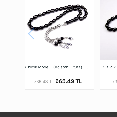
Kızılcık Model Gürcistan Oltutaşı Tesbihi
665.49 TL
739.43 TL
73