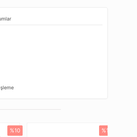
umlar
İşleme
dur
ygun
%10
%10