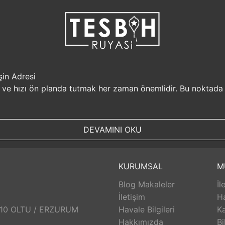
şin Adresi
i ve hızı ön planda tutmak her zaman önemlidir. Bu noktada
r, müşterilerine güvenilir bir alışveriş platformu sunar. Kiş
Sizin için değerli olan bilgilerin güvende olduğunu bilerek, alı
DEVAMINI OKU
, aynı gün kargolanarak size hızlı bir şekilde ulaştırılır. B
uyasi.com.tr, müşterilerinin zamanını önemser ve en hızlı şek
umunda TesbihRuyasi.com.tr,
iade
ve değişim imkanı sunar. 
KURUMSAL
M
abilirsiniz. Bu sayede alışveriş deneyiminizde herhangi bir r
Blog Makaleler
İl
 aldığınız ürünlerin arkasında durur ve satış sonrası destek s
eri hizmetleri ekibi size yardımcı olacaktır. Bu sayede alışv
İletişim
H
aklı bir alışveriş deneyimi sunar. Siz de bu avantajlardan yara
: 10 OLTU / ERZURUM
Havale Bilgileri
Ka
Hakkımızda
Bi