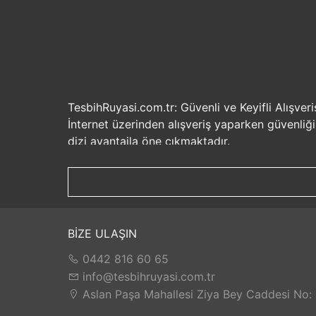
TesbihRuyasi.com.tr: Güvenli ve Keyifli Alışveri
İnternet üzerinden alışveriş yaparken güvenliğ
dizi avantajla öne çıkmaktadır.
Güvenilir Alışveriş Deneyimi: TesbihRuyasi.com.t
seçenekleri ile rahatça alışveriş yapabilirsiniz. 
Hızlı Kargo Hizmeti: Sipariş verdiğiniz ürünler
ürünlere kolaylıkla sahip olabilirsiniz. TesbihR
İade ve Değişim İmkanı: Memnuniyetsizlik dur
BİZE ULAŞIN
değilse, kolayca iade edebilir veya değişim yap
0442 816 60 65
Satış Sonrası Destek: TesbihRuyasi.com.tr, satın
yaşarsanız veya yardıma ihtiyacınız olursa, müşt
info@tesbihruyasi.com.tr
TesbihRuyasi.com.tr güvenli, hızlı ve müşteri od
Aslan Paşa Mahallesi Ziya Bey Caddesi No