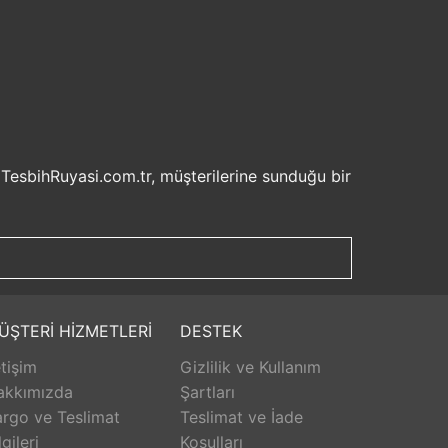
 TesbihRuyasi.com.tr, müşterilerine sunduğu bir
isel bilgilerinizin korunması ve güvenli ödeme
şveriş deneyiminizi keyifli hale getirebilirsiniz.
u sayede beklemek zorunda kalmadan istediğiniz
ilde ürünlerini teslim etmeyi amaçlar.
Aldığınız ürünü beğenmez veya istediğiniz gibi
ÜŞTERİ HİZMETLERİ
DESTEK
isk olmadan istediğiniz ürünü seçebilirsiniz.
etişim
Gizlilik ve Kullanım
unar. Ürünlerle ilgili herhangi bir sorun
erişinizin her aşamasında destek alabilirsiniz.
akkımızda
Şartları
rlanarak keyifli bir alışveriş yapabilirsiniz.
rgo ve Teslimat
Teslimat ve İade
lgileri
Koşulları