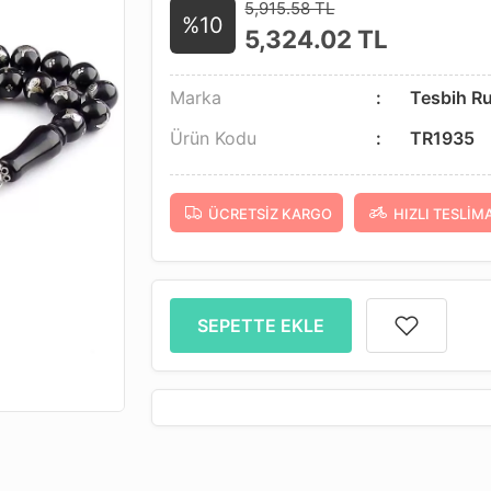
5,915.58 TL
%10
5,324.02
TL
Marka
Tesbih R
Ürün Kodu
TR1935
ÜCRETSIZ KARGO
HIZLI TESLIM
SEPETTE EKLE