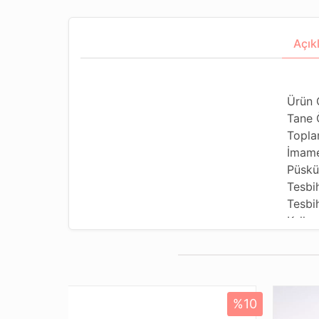
Açık
Ürün 
Tane 
Topla
İmame
Püskü
Tesbi
Tesbih
Kullan
Kullan
Tesbi
Dizil
Paket
%10