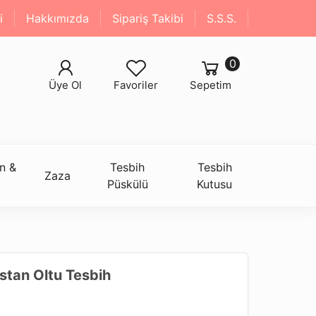
i
Hakkımızda
Sipariş Takibi
S.S.S.
0
Üye Ol
Favoriler
Sepetim
n &
Tesbih
Tesbih
Zaza
Püskülü
Kutusu
istan Oltu Tesbih