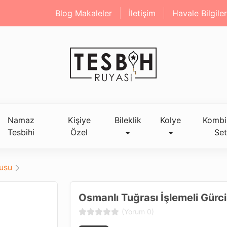
Blog Makaleler
İletişim
Havale Bilgiler
Namaz
Kişiye
Bileklik
Kolye
Kombi
Tesbihi
Özel
Set
tusu
Osmanlı Tuğrası İşlemeli Gürc
(Yorum 0)