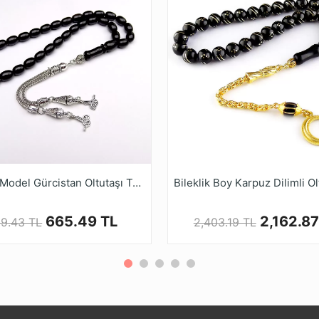
Kızılcık Model Gürcistan Oltutaşı Tesbihi
665.49 TL
2,162.87
9.43 TL
2,403.19 TL