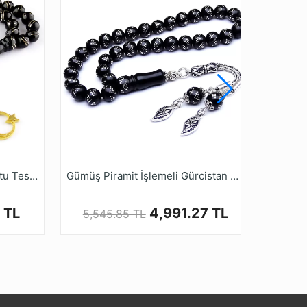
Bileklik Boy Karpuz Dilimli Oltu Tesbih
Gümüş Piramit İşlemeli Gürcistan Oltu Tesbih
 TL
4,991.27 TL
5,545.85 TL
6,