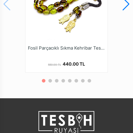
* Farklı monitör ve ışık efekti nedeniyle, öğenin gerçek
rengi resimlerde gösterilen renkten biraz farklı olabilir.
* Tesbih ustalarımızın ellerinde tesbih halini alan bu
ürünler, çeşitli renk ve şekillerde tasarlanmaktadır. Tüm
Sıkma Kehribar Tesbih modellerimizi online
mağazamız tesbihruyasi.com.tr de bulabilirsiniz.
* Sıkma Kehribar Tesbihler kullanımla beraber zamanla
Fosil Parçacıklı Sıkma Kehribar Tesbih
renk alamaları ve elde daha güzel bir form
yakalamalarıdır.
440.00 TL
550.00 TL
* Kalite ve güvenden ödün vermeyen Tesbih Ruyasi
Dijital Mağazamızda Türkiye’nin Tesbih Markası
tesbihruyasi.com.tr Güvencesiyle güvenle alışveriş
yapabilirsiniz.
İLGİLİ ÜRÜNLER