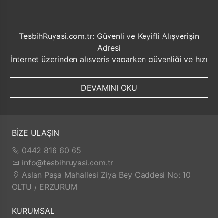
TesbihRuyasi.com.tr: Güvenli ve Keyifli Alışverişin
Adresi
İnternet üzerinden alışveriş yaparken güvenliği ve hızı
ön planda tutmak her zaman önemlidir. Bu noktada
TesbihRuyasi.com.tr, müşterilerine sunduğu bir dizi
DEVAMINI OKU
avantajla öne çıkmaktadır.
Güvenilir Alışveriş Deneyimi: TesbihRuyasi.com.tr,
müşterilerine güvenilir bir alışveriş platformu sunar.
Kişisel bilgilerinizin korunması ve güvenli ödeme
BİZE ULAŞIN
seçenekleri ile rahatça alışveriş yapabilirsiniz. Sizin
0442 816 60 65
için değerli olan bilgilerin güvende olduğunu bilerek,
info@tesbihruyasi.com.tr
alışveriş deneyiminizi keyifli hale getirebilirsiniz.
Aslan Paşa Mahallesi Ziya Bey Caddesi No: 10
Hızlı Kargo Hizmeti: Sipariş verdiğiniz ürünler, aynı
OLTU / ERZURUM
gün kargolanarak size hızlı bir şekilde ulaştırılır. Bu
sayede beklemek zorunda kalmadan istediğiniz
KURUMSAL
ürünlere kolaylıkla sahip olabilirsiniz.