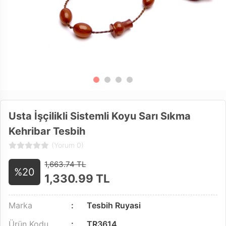
Usta İşçilikli Sistemli Koyu Sarı Sıkma
Kehribar Tesbih
(Yorum 0)
1,663.74 TL
%20
1,330.99
TL
Marka
Tesbih Ruyasi
Ürün Kodu
TR3614