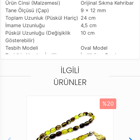
Ürün Cinsi (Malzemesi)
Orijinal Sıkma Kehribar
Tane Ölçüsü (Çap)
9 x 12 mm
Toplam Uzunluk (Püskül Hariç)
24 cm
İmame Uzunluğu
4,5 cm
Püskül Uzunluğu (Değişiklik
10 cm
Gösterebilir)
Tesbih Modeli
Oval Model
Tesbih'e Yapılan İşçilik
İşçilikli ve Fırınlanmış
Sürmeli
İLGILI
Kullanılan Püskül
Sıralı Sistem Kamçı
Kullanım Özelliği
Günlük Kullanıma
ÜRÜNLER
Uygundur
Tesbihi Çekme Özelliği
Tekli ve Çiftli Çekime
Uygun
%20
Dizildiği Malzeme
Standart Tesbih İpi
Paketleme ve Gönderim Şekli
Standart Tesbih
Kutusu
Ürün Açıklaması