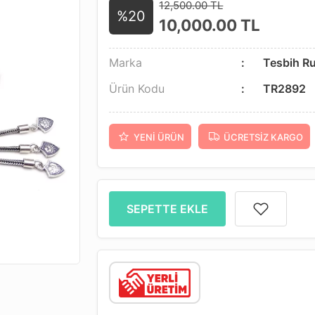
12,500.00 TL
%20
10,000.00
TL
Marka
Tesbih R
Ürün Kodu
TR2892
YENI ÜRÜN
ÜCRETSIZ KARGO
SEPETTE EKLE