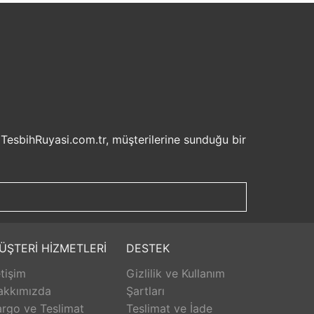
 TesbihRuyasi.com.tr, müşterilerine sunduğu bir
isel bilgilerinizin korunması ve güvenli ödeme
şveriş deneyiminizi keyifli hale getirebilirsiniz.
u sayede beklemek zorunda kalmadan istediğiniz
ilde ürünlerini teslim etmeyi amaçlar.
Aldığınız ürünü beğenmez veya istediğiniz gibi
ÜŞTERİ HİZMETLERİ
DESTEK
isk olmadan istediğiniz ürünü seçebilirsiniz.
etişim
Gizlilik ve Kullanım
unar. Ürünlerle ilgili herhangi bir sorun
erişinizin her aşamasında destek alabilirsiniz.
akkımızda
Şartları
rlanarak keyifli bir alışveriş yapabilirsiniz.
rgo ve Teslimat
Teslimat ve İade