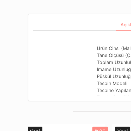
Açık
Ürün Cinsi (Ma
Tane Ölçüsü (Ç
Toplam Uzunluk
İmame Uzunluğ
Püskül Uzunluğu
Tesbih Modeli
Tesbihe Yapılan 
Tesbih Özelliği
Kullanılan Püskü
Kullanım Özelliğ
Tesbihi Çekme 
Dizildiği Malz