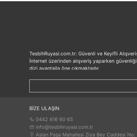
TesbihRuyasi.com.tr: Güvenli ve Keyifli Alışveri
İnternet üzerinden alışveriş yaparken güvenliğ
dizi avantajla öne çıkmaktadır.
Güvenilir Alışveriş Deneyimi: TesbihRuyasi.com.t
seçenekleri ile rahatça alışveriş yapabilirsiniz. 
Hızlı Kargo Hizmeti: Sipariş verdiğiniz ürünler
ürünlere kolaylıkla sahip olabilirsiniz. TesbihR
İade ve Değişim İmkanı: Memnuniyetsizlik dur
BİZE ULAŞIN
değilse, kolayca iade edebilir veya değişim yap
0442 816 60 65
Satış Sonrası Destek: TesbihRuyasi.com.tr, satın
yaşarsanız veya yardıma ihtiyacınız olursa, müşt
info@tesbihruyasi.com.tr
TesbihRuyasi.com.tr güvenli, hızlı ve müşteri od
Aslan Paşa Mahallesi Ziya Bey Caddesi No