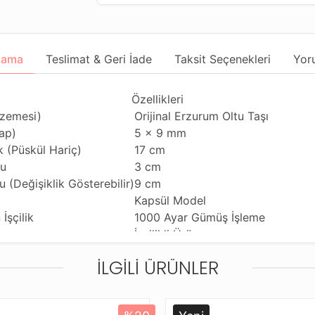
lama
Teslimat & Geri İade
Taksit Seçenekleri
Yor
Özellikleri
lzemesi)
Orijinal Erzurum Oltu Taşı
ap)
5 x 9 mm
 (Püskül Hariç)
17 cm
u
3 cm
 (Değişiklik Gösterebilir)
9 cm
Kapsül Model
İşçilik
1000 Ayar Gümüş İşleme
İşçilikli Ürün
l
925 Ayar Gümüş Kamçı
İLGILI ÜRÜNLER
i
Günlük Kullanıma Uygundur
Özelliği
Çiftli ve Tekli Çekime Uygun
eme
Standart Tesbih İpi