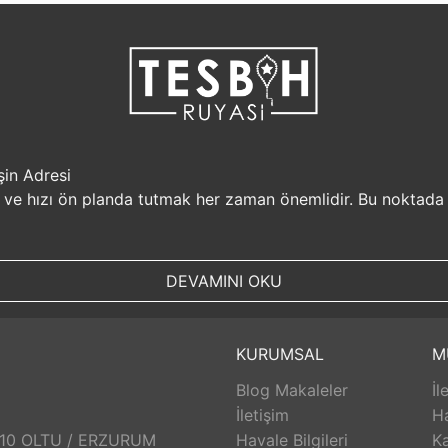
şin Adresi
i ve hızı ön planda tutmak her zaman önemlidir. Bu noktada
r, müşterilerine güvenilir bir alışveriş platformu sunar. Kiş
Sizin için değerli olan bilgilerin güvende olduğunu bilerek, alı
DEVAMINI OKU
, aynı gün kargolanarak size hızlı bir şekilde ulaştırılır. B
uyasi.com.tr, müşterilerinin zamanını önemser ve en hızlı şek
umunda TesbihRuyasi.com.tr,
iade
ve değişim imkanı sunar. 
KURUMSAL
M
abilirsiniz. Bu sayede alışveriş deneyiminizde herhangi bir r
Blog Makaleler
İl
 aldığınız ürünlerin arkasında durur ve satış sonrası destek s
eri hizmetleri ekibi size yardımcı olacaktır. Bu sayede alışv
İletişim
H
aklı bir alışveriş deneyimi sunar. Siz de bu avantajlardan yara
: 10 OLTU / ERZURUM
Havale Bilgileri
Ka