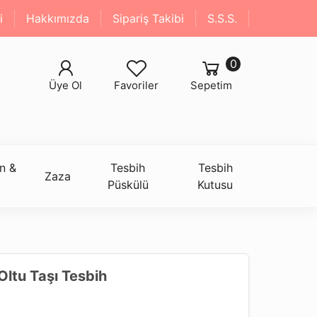
i
Hakkımızda
Sipariş Takibi
S.S.S.
0
Üye Ol
Favoriler
Sepetim
n &
Tesbih
Tesbih
Zaza
Püskülü
Kutusu
ltu Taşı Tesbih