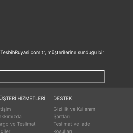
 TesbihRuyasi.com.tr, müşterilerine sunduğu bir
isel bilgilerinizin korunması ve güvenli ödeme
şveriş deneyiminizi keyifli hale getirebilirsiniz.
u sayede beklemek zorunda kalmadan istediğiniz
ilde ürünlerini teslim etmeyi amaçlar.
Aldığınız ürünü beğenmez veya istediğiniz gibi
ÜŞTERİ HİZMETLERİ
DESTEK
isk olmadan istediğiniz ürünü seçebilirsiniz.
etişim
Gizlilik ve Kullanım
unar. Ürünlerle ilgili herhangi bir sorun
erişinizin her aşamasında destek alabilirsiniz.
akkımızda
Şartları
rlanarak keyifli bir alışveriş yapabilirsiniz.
rgo ve Teslimat
Teslimat ve İade
lgileri
Koşulları