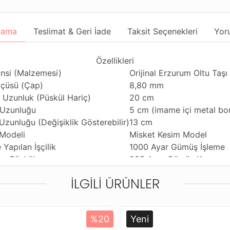
lama
Teslimat & Geri İade
Taksit Seçenekleri
Yor
Özellikleri
nsi (Malzemesi)
Orijinal Erzurum Oltu Taşı
lçüsü (Çap)
8,80 mm
 Uzunluk (Püskül Hariç)
20 cm
Uzunluğu
5 cm (imame içi metal bo
Uzunluğu (Değişiklik Gösterebilir)
13 cm
 Modeli
Misket Kesim Model
 Yapılan İşçilik
1000 Ayar Gümüş İşleme
lan Püskül
925 Ayar Gümüş Kamçı
m Özelliği
Günlük veya Kullanıma U
İLGILI ÜRÜNLER
 Çekme Özelliği
Tekli ve Çiftli Çekime Uy
ği Malzeme
Standart Tesbih İpi
eme ve Gönderim Şekli
Standart Tesbih Kutusu
%20
Yeni