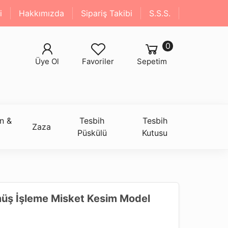
i
Hakkımızda
Sipariş Takibi
S.S.S.
0
Üye Ol
Favoriler
Sepetim
n &
Tesbih
Tesbih
Zaza
Püskülü
Kutusu
müş İşleme Misket Kesim Model