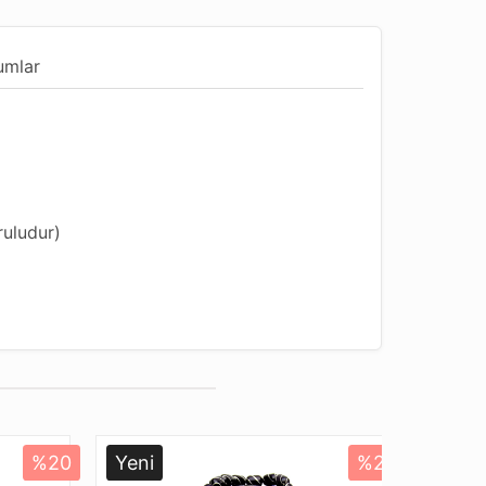
umlar
ruludur)
ygundur
gun
%20
Yeni
%20
Yeni