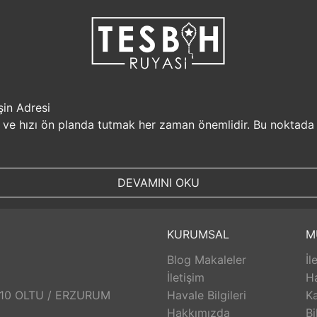
şin Adresi
i ve hızı ön planda tutmak her zaman önemlidir. Bu noktada
r, müşterilerine güvenilir bir alışveriş platformu sunar. Kiş
Sizin için değerli olan bilgilerin güvende olduğunu bilerek, alı
DEVAMINI OKU
, aynı gün kargolanarak size hızlı bir şekilde ulaştırılır. B
uyasi.com.tr, müşterilerinin zamanını önemser ve en hızlı şek
umunda TesbihRuyasi.com.tr,
iade
ve değişim imkanı sunar. 
KURUMSAL
M
abilirsiniz. Bu sayede alışveriş deneyiminizde herhangi bir r
Blog Makaleler
İl
 aldığınız ürünlerin arkasında durur ve satış sonrası destek s
eri hizmetleri ekibi size yardımcı olacaktır. Bu sayede alışv
İletişim
H
aklı bir alışveriş deneyimi sunar. Siz de bu avantajlardan yara
: 10 OLTU / ERZURUM
Havale Bilgileri
Ka
Hakkımızda
Bi