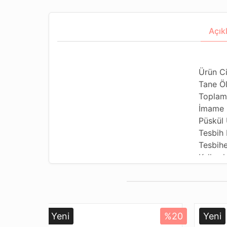
Açık
Ürün Ci
Tane Ö
Toplam
İmame 
Püskül 
Tesbih
Tesbihe
Kullanı
Kullanı
Tesbihi
Dizildi
Paketl
Yeni
%20
Yeni