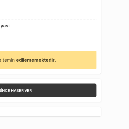
uyasi
ne temin
edilememektedir
.
RINCE HABER VER