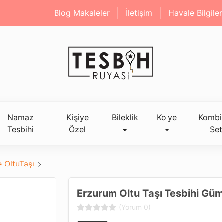
Blog Makaleler
İletişim
Havale Bilgiler
Namaz
Kişiye
Bileklik
Kolye
Kombi
Tesbihi
Özel
Set
 OltuTaşı
Erzurum Oltu Taşı Tesbihi Gü
(Yorum 0)