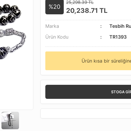
25,298.39 TL
%20
20,238.71
TL
Marka
Tesbih R
Ürün Kodu
TR1393
Ürün kısa bir süreliği
STOGA GI