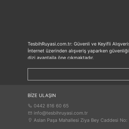
TesbihRuyasi.com.tr: Güvenli ve Keyifli Alışveri
İnternet üzerinden alışveriş yaparken güvenliğ
dizi avantajla öne çıkmaktadır.
Güvenilir Alışveriş Deneyimi: TesbihRuyasi.com.t
seçenekleri ile rahatça alışveriş yapabilirsiniz. 
Hızlı Kargo Hizmeti: Sipariş verdiğiniz ürünler
ürünlere kolaylıkla sahip olabilirsiniz. TesbihR
İade ve Değişim İmkanı: Memnuniyetsizlik dur
BİZE ULAŞIN
değilse, kolayca iade edebilir veya değişim yap
0442 816 60 65
Satış Sonrası Destek: TesbihRuyasi.com.tr, satın
yaşarsanız veya yardıma ihtiyacınız olursa, müşt
info@tesbihruyasi.com.tr
TesbihRuyasi.com.tr güvenli, hızlı ve müşteri od
Aslan Paşa Mahallesi Ziya Bey Caddesi No